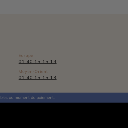
Europe
01 40 15 15 19
Moyen-Orient
01 40 15 15 13
nibles au moment du paiement.
ent
aitez rejoindre l'équipe Cercle