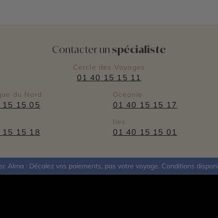
Contacter un
spécialiste
Cercle des Voyages
01 40 15 15 11
que du Nord
Océanie
 15 15 05
01 40 15 15 17
Iles
 15 15 18
01 40 15 15 01
avec Alma : Décalez vos paiements, pas votre voyage. Conditions dispo
e
Recrutem
istance? Notre
Vous souh