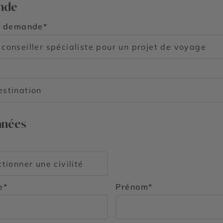
nde
e demande*
nnées
e*
Prénom*