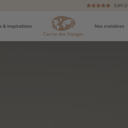
5,0/5 (2
s & inspirations
Nos croisières