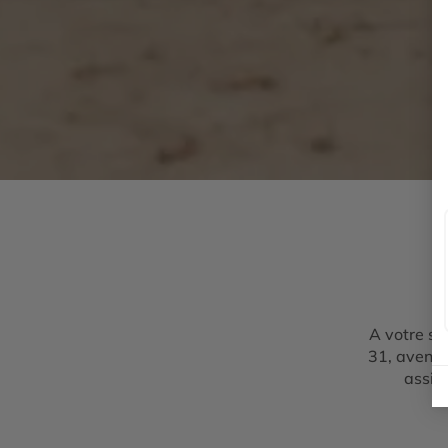
A votre se
31, avenue
assis