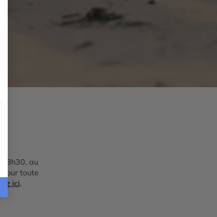
à 18h30, au
 Pour toute
uez ici
.