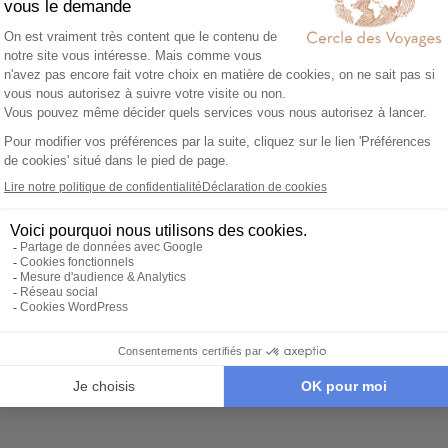
Formulaire de
contact
rvice du lundi au vendredi de 9h à 20h et le samedi de 10h 
 de l'Opéra 75001 Paris (Métro Pyramides - Lignes 7 ou 14)
tance sur place ou demandes relatives à la conciergerie,
cliq