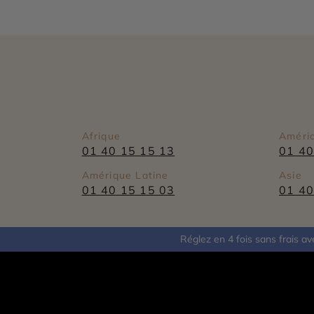
Afrique
Améri
01 40 15 15 13
01 40
Amérique Latine
Asie
01 40 15 15 03
01 40
Réglez en 4 fois sans frais 
Assistance conciergeri
Besoin d'assistant à d