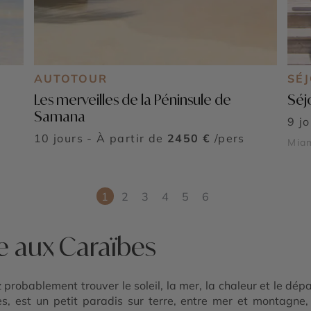
AUTOTOUR
SÉ
Les merveilles de la Péninsule de
Séj
Samana
9 j
10 jours - À partir de
2450 €
/pers
Mia
1
2
3
4
5
6
e aux Caraïbes
 probablement trouver le soleil, la mer, la chaleur et le dép
s, est un petit paradis sur terre, entre mer et montagne,