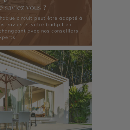
e saviez-vous ?
haque circuit peut être adapté à
os envies et votre budget en
changeant avec nos conseillers
xperts.