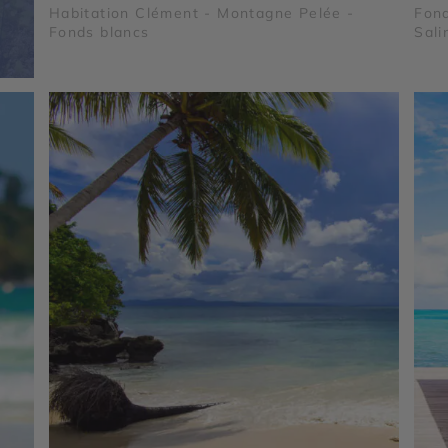
Habitation Clément - Montagne Pelée -
Fond
Fonds blancs
Sali