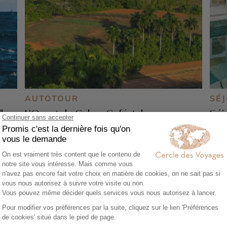
AUTOTOUR
SÉ
le
L’Ouest de Cuba : Café, tabac,
Séj
orchidées et ... Cayo Levisa
9 j
10 jours - À partir de
2250 €
/pers
Roc