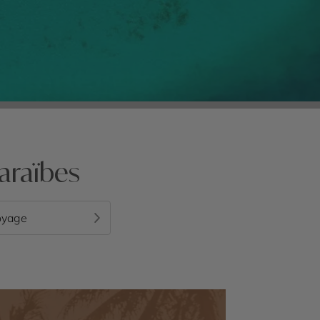
araïbes
oyage