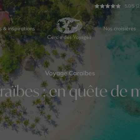
5,0/5 (2
s & inspirations
Nos croisières
Voyage Caraïbes
raïbes : en quête de 