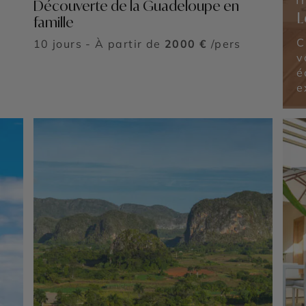
Découverte de la Guadeloupe en
L
famille
C
10 jours - À partir de
2000 €
/pers
v
é
e