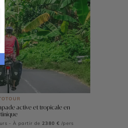
TOTOUR
apade active et tropicale en
tinique
ours - À partir de
2380 €
/pers