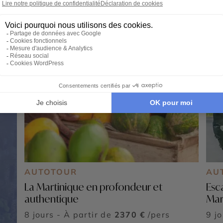
AUTOTOUR
AU
La Martinique en profondeur et
Esc
authentique
Mar
8 jours - À partir de
2370 €
/pers
9 j