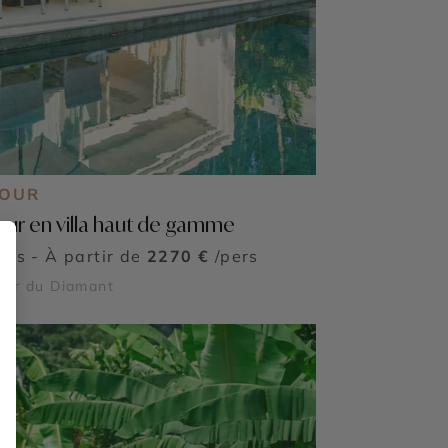
JOUR
our en villa haut de gamme
ours - À partir de
2270 €
/pers
her du Diamant