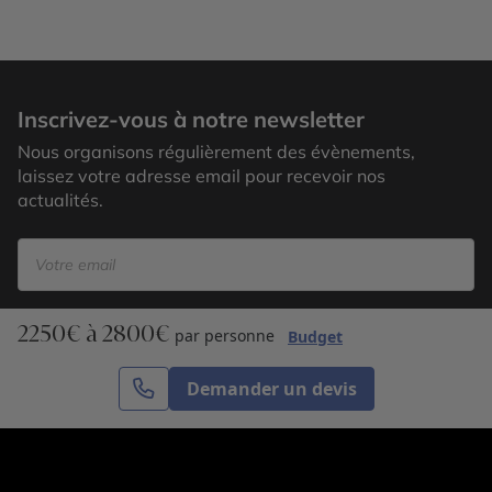
Inscrivez-vous à notre newsletter
Nous organisons régulièrement des évènements,
laissez votre adresse email pour recevoir nos
actualités.
2250€ à 2800€
S’inscrire
par personne
Budget
Demander un devis
Cercle des Voyages est une agence de voyage
spécialisée dans le sur-mesure, appartenant au groupe
Cercle des Vacances. Grâce à notre expertise et notre