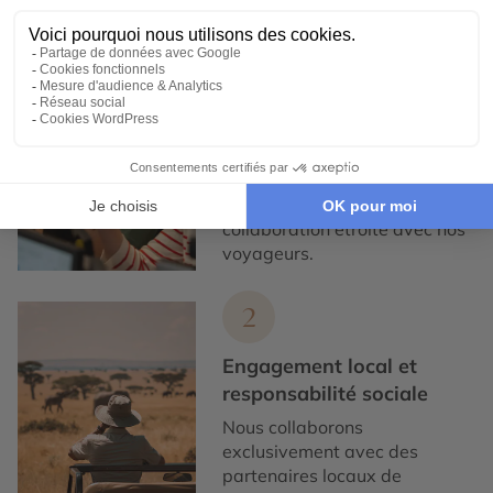
1
Expertise et co-
construction
Chez Cercle des Voyages,
nous concevons des voyages
100% personnalisables, en
collaboration étroite avec nos
voyageurs.
2
Engagement local et
responsabilité sociale
Nous collaborons
exclusivement avec des
partenaires locaux de