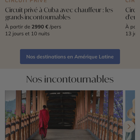
CIRCUIT PRIVÉ
CIRC
Circuit privé à Cuba avec chauffeur : les
Circu
grands incontournables
d'enf
À partir de
2990 €
/pers
À part
12 jours et 10 nuits
13 jou
Nos destinations en Amérique Latine
Nos incontournables