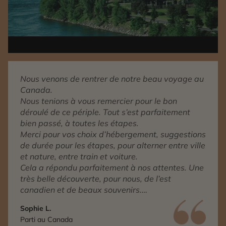
Nous venons de rentrer de notre beau voyage au
Canada.
Nous tenions à vous remercier pour le bon
déroulé de ce périple. Tout s’est parfaitement
bien passé, à toutes les étapes.
Merci pour vos choix d’hébergement, suggestions
de durée pour les étapes, pour alterner entre ville
et nature, entre train et voiture.
Cela a répondu parfaitement à nos attentes. Une
très belle découverte, pour nous, de l’est
canadien et de beaux souvenirs.
Nous avons aussi apprécié le service
Sophie L.
conciergerie auquel nous avons fait appel pour
Parti au Canada
confirmer un rendez-vous.