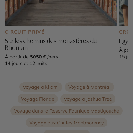
CIRCUIT PRIVÉ
CROI
Sur les chemins des monastères du
Egypt
Bhoutan
À part
15 jou
À partir de
5050 €
/pers
14 jours et 12 nuits
Voyage à Miami
Voyage à Montréal
Voyage Floride
Voyage à Joshua Tree
Voyage dans la Reserve Faunique Mastigouche
Voyage aux Chutes Montmorency