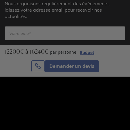
Nous organisons régulièrement des évènements,
laissez votre adresse email pour recevoir nos
actualités.
12200€ à 16240€
S’inscrire
par personne
Budget
Demander un devis
Cercle des Voyages est une agence de voyage
spécialisée dans le sur-mesure, appartenant au groupe
Cercle des Vacances. Grâce à notre expertise et notre
passion du voyage, nous sommes là pour vous aider à
réaliser le voyage de vos rêves. Notre équipe est à
votre écoute pour créer le voyage qui vous ressemble.
Co-concevez votre voyage