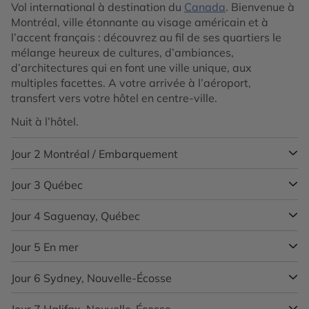
Vol international à destination du
Canada
. Bienvenue à
Montréal, ville étonnante au visage américain et à
l’accent français : découvrez au fil de ses quartiers le
mélange heureux de cultures, d’ambiances,
d’architectures qui en font une ville unique, aux
multiples facettes. A votre arrivée à l’aéroport,
transfert vers votre hôtel en centre-ville.
Nuit à l’hôtel.
Jour 2
Montréal / Embarquement
Jour 3
Québec
Après le petit-déjeuner, découvrez le charme du
Vieux-
Montréal
à bord d’une calèche, au cœur du plus vaste
ensemble de bâtiments historiques de toute l’Amérique
Jour 4
Saguenay, Québec
Québec
, grande ville historique, ne manque pas de
du Nord. Flânez dans les allées commerçantes de la
charme. Seule métropole fortifiée d’Amérique du Nord,
ville souterraine, qui s’étend sur 30 kilomètres de
elle offre un aperçu de la culture française authentique
Jour 5
En mer
Située au cœur de paysages spectaculaires, la ville de
galeries animées et baignées de lumières au néon.
et profondément ancrée.
Saguenay
se dresse à l’entrée de l’un des plus grands
Admirez les chefs-d’œuvre du Musée des Beaux-Arts
fjords navigables au monde. Entourée de falaises
Jour 6
Sydney, Nouvelle-Écosse
Promenez-vous dans les rues pavées et tranquilles de
ou laissez-vous émerveiller par une partie du Jardin
abruptes et de forêts denses, elle offre un cadre naturel
la Basse-Ville, avec son architecture remarquable des
botanique, où se trouve le plus grand jardin chinois du
impressionnant. Les eaux profondes du fjord accueillent