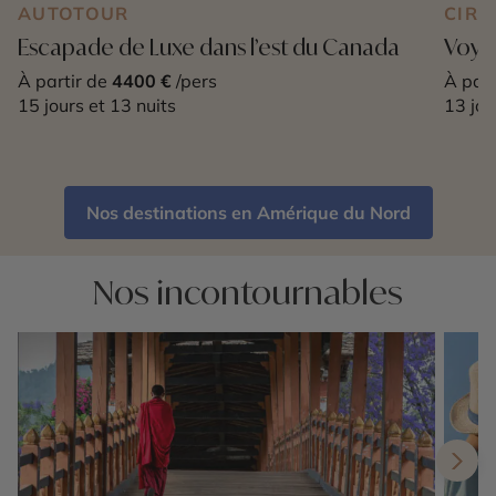
AUTOTOUR
CIRC
Escapade de Luxe dans l’est du Canada
Voya
À partir de
4400 €
/pers
À part
15 jours et 13 nuits
13 jou
Nos destinations en Amérique du Nord
Nos incontournables