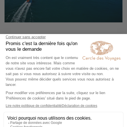
Durée du voyage
19 jours / 18 nuits
5,0/5
Voir tous les avis
Des conseillers créateurs d'
expériences
Des voyages 100%
personnalisables
Un
engagement
local et responsable
Une agence 31
Avenue Opéra
, Paris