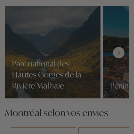
Parc national des
Hautes Gorges de la
Rivière Malbaie
Penins
Nos 28 idées voyage
Nos 28 idées v
Montréal selon vos envies