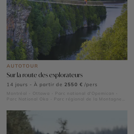
AUTOTOUR
Sur la route des explorateurs
14 jours - À partir de
2550 €
/pers
Montréal - Ottawa - Parc national d'Opemican -
Parc National Oka - Parc régional de la Montagne
du Diable - Parc national d'Aiguebelle - Parc
régional Kiamika - Réserve Faunique Papineau
Labelle