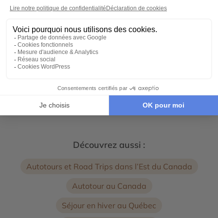
9 jours - À partir de
2670 €
/pers
Montréal - Parc national Mauricie - Reserve
Faunique Mastigouche - Reserve Faunique Saint
Maurice
←
→
1
2
3
Voir tous nos voyages Canada
Découvrez aussi :
Autotours et Road Trips dans l’Est du Canada
Autotour au Canada
Séjour en hiver au Québec