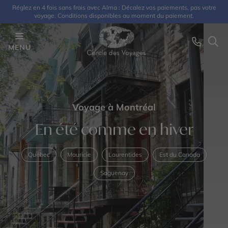
Réglez en 4 fois sans frais avec Alma : Décalez vos paiements, pas votre
voyage. Conditions disponibles au moment du paiement.
MENU
Voyage à Montréal
En été comme en hiver
Québec
Mauricie
Laurentides
Est du Canada
Saguenay