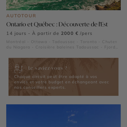
AUTOTOUR
Ontario et Québec : Découverte de l'Est
14 jours - À partir de
2000 €
/pers
Montréal - Ottawa - Tadoussac - Toronto - Chutes
©
du Niagara - Croisière baleines Tadoussac - Fjord
du Saguenay - Milles îles - Le Saint Laurent - Parc
national Mauricie - Le Lac Ontario - Le Lac Saint
Jean - Parc national de la Pointe Taillon - Parc
Le saviez-vous ?
national des Monts Valin - Reserve Faunique
Mastigouche - Reserve Faunique Saint Maurice -
Chaque circuit peut être adapté à vos
Lac Sacacomie - Chute Montmorency
envies et votre budget en échangeant avec
nos conseillers experts.