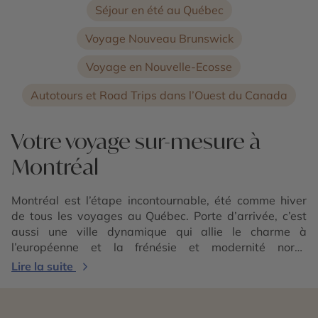
Séjour en été au Québec
Voyage Nouveau Brunswick
Voyage en Nouvelle-Ecosse
Autotours et Road Trips dans l’Ouest du Canada
Votre voyage sur-mesure à
Montréal
Montréal est l’étape incontournable, été comme hiver
de tous les voyages au Québec. Porte d’arrivée, c’est
aussi une ville dynamique qui allie le charme à
l’européenne et la frénésie et modernité nord-
américaine. Montréal vit aux rythmes des festivals, des
Lire la suite
événements culturels et sportifs et il fait bon flâner
dans ses différents quartiers : Mont Royal, quartier
Latin, Vieux Montréal, le Plateau… Une ville où il fait bon