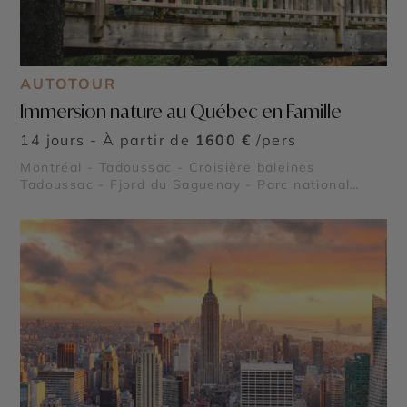
AUTOTOUR
Immersion nature au Québec en Famille
14 jours - À partir de
1600 €
/pers
Montréal - Tadoussac - Croisière baleines
Tadoussac - Fjord du Saguenay - Parc national
Mauricie - Le Lac Saint Jean - Parc national de la
Pointe Taillon - Île aux Coudres - Parc national des
Hautes Gorges de la Rivière Malbaie - Parc
national des Grands Jardins - Reserve Faunique
Mastigouche - Reserve Faunique Saint Maurice -
Parc national des Monts Valin - Le Saint Laurent -
Lac Sacacomie - Chute Montmorency