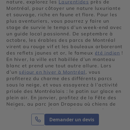
nature, explorez les
Laurentides
près de
Montréal, pour côtoyer une nature luxuriante
et sauvage, riche en faune et flore. Pour les
plus aventuriers, vous pourrez y faire un
stage de survie le temps d’un week-end avec
un guide local passionné. De septembre à
octobre, les érables des parcs de Montréal
virent au rouge vif et les bouleaux arboreront
des reflets jaunes et or, le fameux
été indien
!
En hiver, la ville est habillée d’un manteau
blanc et prend une tout autre allure. Lors
d’un
séjour en hiver à Montréal
, vous
profiterez du charme des différents parcs
sous la neige, et vous essayerez à l’activité
prisée des Montréalais : le patin sur glace en
plein air. En janvier, profitez de la Fête des
Neiges, au parc Jean Drapeau où chiens de
traineaux, glissades, sculptures sur glace et
spécialités culinaires québécoises vous
Demander un devis
attendent. Quelle que soit la saison, la ville
accueille également une centaine de festival