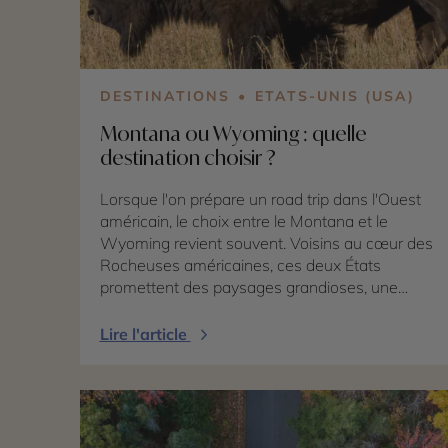
DESTINATIONS
ETATS-UNIS (USA)
Montana ou Wyoming : quelle
destination choisir ?
Lorsque l'on prépare un road trip dans l'Ouest
américain, le choix entre le Montana et le
Wyoming revient souvent. Voisins au cœur des
Rocheuses américaines, ces deux États
promettent des paysages grandioses, une
nature préservée et une immersion dans
l'univers du Far West. Pourtant, ils possèdent
Lire l'article
chacun une identité bien marquée. Le Wyoming
est mondialement connu pour abriter
Yellowstone National Park et Grand Teton
National Park, deux des plus célèbres parcs
nationaux des États-Unis. Le Montana,