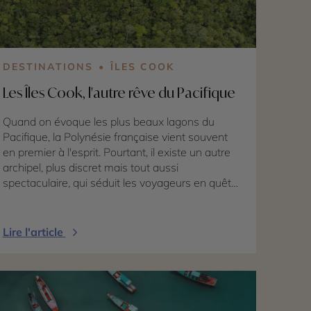
DESTINATIONS
ÎLES COOK
Les Îles Cook, l'autre rêve du Pacifique
Quand on évoque les plus beaux lagons du
Pacifique, la Polynésie française vient souvent
en premier à l'esprit. Pourtant, il existe un autre
archipel, plus discret mais tout aussi
spectaculaire, qui séduit les voyageurs en quête
d'authenticité : les Îles Cook. Nichées au cœur du
Pacifique Sud, entre la Nouvelle-Zélande et
Tahiti, ces 15 îles volcaniques et coralliennes
Lire l'article
offrent un condensé de tout ce qui fait rêver
dans cette région du monde : des lagons
turquoise, des plages de sable blanc bordées de
cocotiers, une végétation tropicale luxuriante et
une culture polynésienne profondément