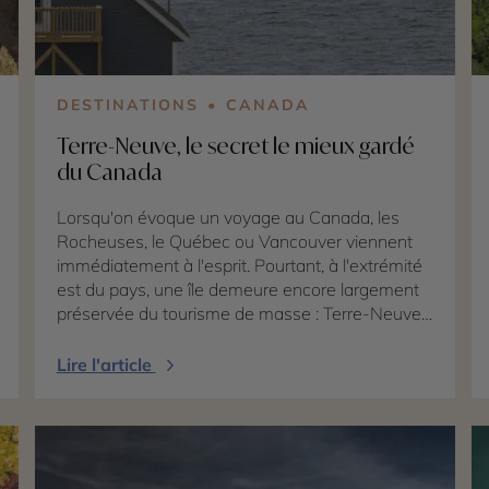
DESTINATIONS
CANADA
Terre-Neuve, le secret le mieux gardé
du Canada
Lorsqu'on évoque un voyage au Canada, les
Rocheuses, le Québec ou Vancouver viennent
immédiatement à l'esprit. Pourtant, à l'extrémité
est du pays, une île demeure encore largement
préservée du tourisme de masse : Terre-Neuve.
Sauvage, spectaculaire et profondément
authentique, cette province canadienne offre un
Lire l'article
visage totalement différent du reste du pays. Ici,
les falaises plongent dans l'océan Atlantique, les
villages de pêcheurs colorés semblent
suspendus au-dessus des criques, les baleines
évoluent à quelques mètres du rivage tandis que