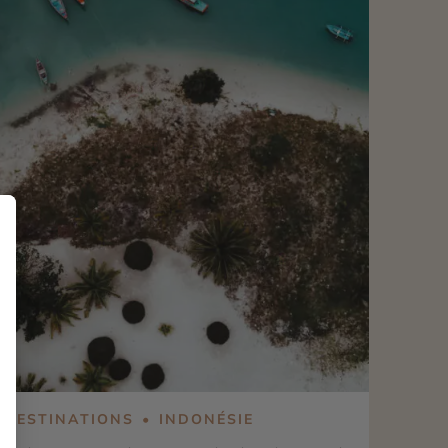
préservée. Contrairement à d'autres destinations
plus fréquentées, les Îles Cook cultivent une
atmosphère paisible où le tourisme reste à taille
humaine. À Rarotonga, l'île principale, les
montagnes verdoyantes plongent dans un lagon
translucide, tandis qu'Aitutaki dévoile l'un des
plus beaux lagons du monde, ponctué de petits
îlots paradisiaques. Plus sauvage, Atiu invite à
explorer des grottes naturelles, des falaises
calcaires et une nature encore intacte. Chaque
île possède son propre caractère, offrant aux
voyageurs une expérience différente tout en
partageant la même douceur de vivre
polynésienne. Que vous rêviez d'un séjour
romantique, d'une lune de miel, d'un voyage
d'aventure ou d'un combiné avec la Polynésie
française, les Îles Cook constituent une
destination d'exception. Entre baignades dans
des eaux cristallines, randonnées au cœur de
DESTINATIONS
INDONÉSIE
paysages volcaniques, rencontres avec les