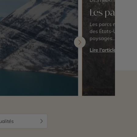
DESTINATIONS
Les parcs n
Les parcs nationaux 
des États-Unis incar
paysages…
Lire l'article
ualités