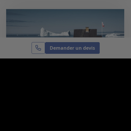
Demander un devis
TENDANCES TRAVEL
Où partir en août ? Le grand air
nordique entre Groenland,
Danemark, Suède et Finlande
Le mois d’août est souvent synonyme de
grandes vacances, de longues journées et
d’envie d’évasion. Si les plages