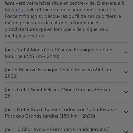
libre
vers votre hôtel situé en centre-ville. Bienvenue à
Montréal
, ville étonnante au visage américain et à
l’accent français : découvrez au fil de ses quartiers le
mélange heureux de cultures, d’ambiances,
d’architectures qui en font une ville unique, aux
multiples facettes.
Jours 3 et 4
Montréal / Réserve Faunique du Saint
Maurice (225 km – 2h40)
Jour 5
Réserve Faunique / Saint Félicien (240 km –
Prise en charge de votre voiture de location
puis
2h50)
départ en direction de la Mauricie et sa réserve
faunique. Les réserves fauniques sont des lieux parfaits
pour être en connexion avec la nature. Vous logerez
Jours 6 et 7
Saint Félicien / Sacré Coeur (235 km –
Vous continuez votre route en direction de la région du
deux nuits en chalet au aurez à disposition pendant
3h)
Saguenay – Lac St Jean, le pays des bleuets. L’occasion
deux journées à un canot pour vivre la vraie expérience
d’aller à la très belle réserve St Félicien où vous irez à la
québécoise.
rencontre de tous
Jours 8 et 9
Sacré Coeur / Tadoussac / Charlevoix –
les animaux de la forêt boréale
avec
L’un des points d’orgue de votre périple : le fjord du
une extraordinaire aventure dans un petit train où vous
Parc des Grands Jardins (150 km – 2h30)
Saguenay et ses falaises escarpées de 400 mètres de
L’essence même de la Mauricie, pays de pionniers, de
côtoierez les animaux dans leur habitat naturel…
hauteur, formé il y a plus de 60 000 ans. Long de plus
draveurs et de coureurs des bois, se trouve concentrée
Unique !
de 100 km pour une largeur moyenne de 3 km, le fjord
Jour 10
Charlevoix – Parcs des Grands Jardins /
A la sortie du fjord, la petite ville de
Tadoussac
vous
sur le territoire de la réserve faunique du Saint-Maurice.