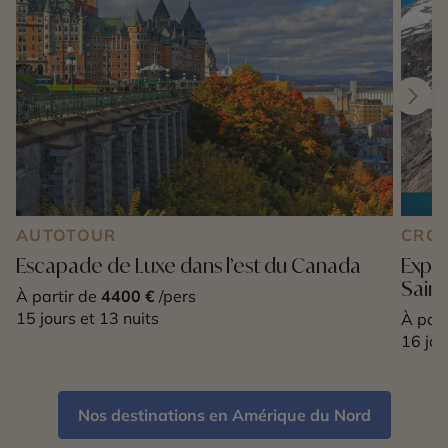
AUTOTOUR
CROI
Escapade de Luxe dans l’est du Canada
Expé
Saint
À partir de
4400 €
/pers
15 jours et 13 nuits
À part
16 jou
Nos destinations en Amérique du Nord