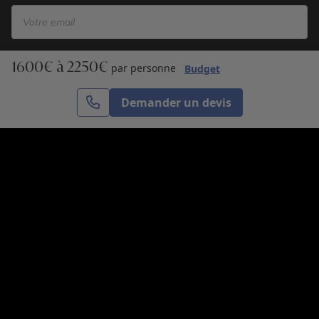
1600€ à 2250€
S’inscrire
par personne
Budget
Demander un devis
Cercle des Voyages est une agence de voyage
spécialisée dans le sur-mesure, appartenant au groupe
Cercle des Vacances. Grâce à notre expertise et notre
passion du voyage, nous sommes là pour vous aider à
réaliser le voyage de vos rêves. Notre équipe est à
votre écoute pour créer le voyage qui vous ressemble.
Co-concevez votre voyage
Nous contacter