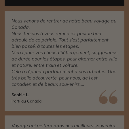
Nous venons de rentrer de notre beau voyage au
Canada.
Nous tenions à vous remercier pour le bon
déroulé de ce périple. Tout s’est parfaitement
bien passé, à toutes les étapes.
Merci pour vos choix d’hébergement, suggestions
de durée pour les étapes, pour alterner entre ville
et nature, entre train et voiture.
Cela a répondu parfaitement à nos attentes. Une
très belle découverte, pour nous, de l’est
canadien et de beaux souvenirs.
Nous avons aussi apprécié le service
Sophie L.
conciergerie auquel nous avons fait appel pour
Parti au Canada
confirmer un rendez-vous.
Voyage qui restera dans nos meilleurs souvenirs.