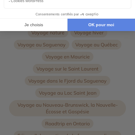
Voyage itinérant
Vacances été
Voyage nature
Voyage hiver
Voyage au Saguenay
Voyage au Québec
Voyage en Mauricie
Voyage sur le Saint Laurent
Voyage dans le Fjord du Saguenay
Voyage au Lac Saint Jean
Voyage au Nouveau-Brunswick, la Nouvelle-
Écosse et Gaspésie
Roadtrip en Ontario