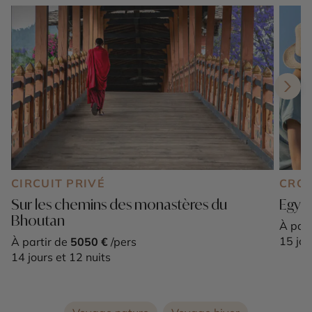
CIRCUIT PRIVÉ
CROI
Sur les chemins des monastères du
Egypt
Bhoutan
À part
15 jou
À partir de
5050 €
/pers
14 jours et 12 nuits