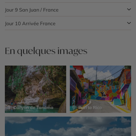
peuples Taïnos avant de reprendre la route côtière.
plongée, à la baignade ou simplement à la détente
Perle du Sud. Cette élégante citée portuaire séduit par
pied sur le sentier du mont Britton, menant à une tour
sous les palmiers.
son patrimoine néoclassique, sa culture du rhum et sa
Jour 9
San Juan / France
Reprenez la route du retour par la PR-10, l’une des plus
d’observation offrant une vue à 360° sur la canopée.
Poursuivez jusqu’au Túnel de Guajataca, ancien
scène artistique vivante. Commencez par la Plaza Las
belles routes panoramiques de l’île. Les virages
Les amateurs de baignade préféreront le sentier du Big
passage ferroviaire surplombant l’océan, puis à Cara
Ne manquez pas le Mirador de Guajataca pour un
Delicias, cœur historique entouré de fontaines et de
dévoilent de superbes vues sur la Cordillère Centrale,
Jour 10
Arrivée France
Matinée libre pour un dernier café sur une terrasse
Tree, qui conduit jusqu’aux chutes de La Mina, idéales
del Indio, une impressionnante sculpture taillée dans la
panorama spectaculaire sur l’océan Atlantique, puis
lions de pierre. Vous y verrez le Parque de Bombas,
entre plantations de café et vallées verdoyantes. Faites
colorée ou quelques achats dans les boutiques
pour une pause rafraîchissante.
roche en hommage au chef indigène Mabodamaca.
terminez la journée au phare de Punta Higüera : c’est
ancien poste de pompiers rouge et noir devenu musée,
une halte à Adjuntas, capitale du café portoricain, pour
artisanales du Vieux San Juan.
Restitution de votre
Arrivée à Rincón, station balnéaire réputée pour son
l’un des plus beaux endroits pour admirer le coucher de
et la cathédrale Notre-Dame de Guadalupe.
savourer un espresso dans un café de montagne.
véhicule à l’aéroport
, puis vol retour vers la France. Nuit
atmosphère décontractée et ses plages dorées.
soleil et peut-être apercevoir quelques baleines durant
En quelques images
à bord.
la saison hivernale.
Ne manquez pas le Castillo Serrallés, une demeure
Puis, poursuivez jusqu’à la forêt de Toro Negro, un écrin
perchée au-dessus de la ville, ou le Museo de Arte de
de verdure où une courte marche conduit à la Torre de
Ponce, réputé pour sa riche collection internationale.
Doña Juana, offrant une vue spectaculaire sur les
Flânez ensuite sur le bord de mer de La Guancha pour
montagnes tropicales. Arrivée à San Juan en fin de
profiter de la douceur du soir et de la musique locale.
journée pour profiter de vos derniers instants caribéens.
Canyon de Tanama
Puerto Rico