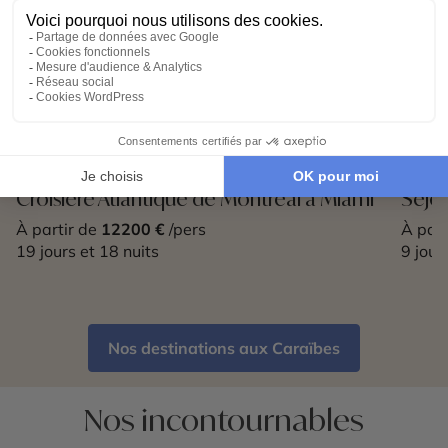
CROISIÈRE
SÉJO
Croisière Atlantique de Montréal à Miami
Séjou
À partir de
12200 €
/pers
À part
19 jours et 18 nuits
9 jour
Nos destinations aux Caraïbes
Nos incontournables