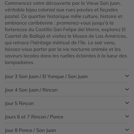
Commencez votre découverte par le Vieux San Juan,
véritable bijou colonial aux rues pavées et façades
pastel. Ce quartier historique mêle culture, histoire et
ambiance caribéenne : promenez-vous jusqu’à la
forteresse du Castillo San Felipe del Morro, explorez El
Cuartel de Ballajá et visitez le Museo de Las Américas,
qui retrace l’héritage métissé de l’île. Le soir venu,
laissez-vous porter par la vie nocturne animée et les
saveurs locales dans les ruelles éclairées à la lueur des
lampadaires.
Jour 3
San Juan / El Yunque / San Juan
Jour 4
San Juan / Rincon
Prise en charge de votre voiture de location
puis cap
vers l’est pour une excursion dans la forêt tropicale d’El
Yunque, à moins d’une heure de route. Ce sanctuaire
Jour 5
Rincon
Prenez la route vers l’ouest de l’île. En chemin, faites
verdoyant, unique sur le territoire américain, abrite
halte au parc des grottes de Río Camuy, un réseau
rivières, cascades et sentiers luxuriants.
souterrain fascinant sculpté par la troisième plus
Jours 6 et 7
Rincon / Ponce
Journée libre pour profiter des plages emblématiques
grande rivière souterraine du monde. Découvrez les
de Rincón. Les surfeurs se retrouvent à Domes Beach,
Commencez par le centre d’accueil d’El Portal pour en
formations géologiques spectaculaires et l’héritage des
tandis que Sandy Beach et Steps Beach invitent à la
Jour 8
Ponce / San Juan
Cap vers le sud pour rejoindre Ponce, surnommée La
apprendre davantage sur la biodiversité, puis partez à