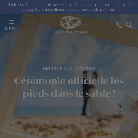
Réglez en 4 fois sans frais avec Alma : Décalez vos paiements, pas votre
voyage. Conditions disponibles au moment du paiement.
MENU
Mariage aux Bahamas
Cérémonie officielle les
pieds dans le sable !