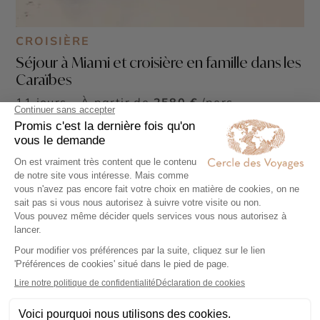
CROISIÈRE
Séjour à Miami et croisière en famille dans les
Caraïbes
11 jours - À partir de
2580 €
/pers
Miami