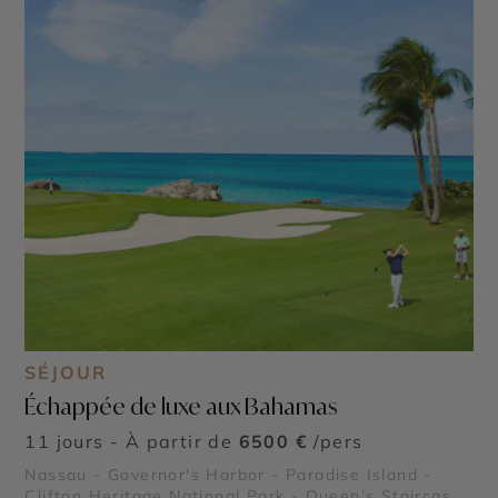
SÉJOUR
Échappée de luxe aux Bahamas
11 jours - À partir de
6500 €
/pers
Nassau - Governor's Harbor - Paradise Island -
Clifton Heritage National Park - Queen’s Staircase