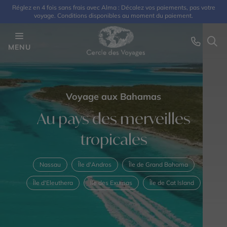
Réglez en 4 fois sans frais avec Alma : Décalez vos paiements, pas votre
voyage. Conditions disponibles au moment du paiement.
MENU
Voyage aux Bahamas
Au pays des merveilles
tropicales
Nassau
Île d'Andros
Île de Grand Bahama
Île d'Eleuthera
Île des Exumas
Île de Cat Island