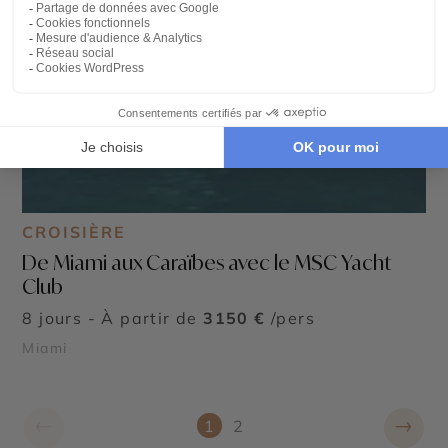
CROISIÈRE
De Miami aux Caraïbes avec le MSC Yacht
Club
8 jours - À partir de
3150 €
/pers
Miami
←
→
1
2