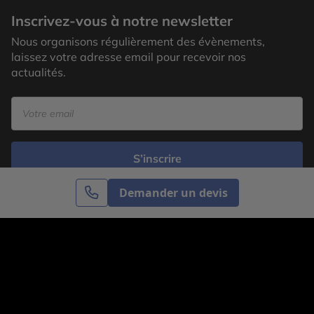
Inscrivez-vous à notre newsletter
Nous organisons régulièrement des évènements,
laissez votre adresse email pour recevoir nos
actualités.
S’inscrire
Demander un devis
Cercle des Voyages est une agence de voyage
spécialisée dans le sur-mesure, appartenant au groupe
Cercle des Vacances. Grâce à notre expertise et notre
passion du voyage, nous sommes là pour vous aider à
réaliser le voyage de vos rêves. Notre équipe est à
votre écoute pour créer le voyage qui vous ressemble.