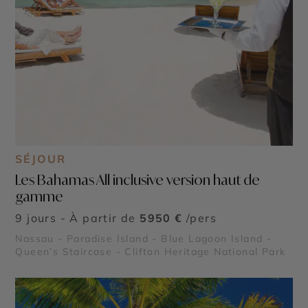
SÉJOUR
Les Bahamas All inclusive version haut de
gamme
9 jours - À partir de
5950 €
/pers
Nassau - Paradise Island - Blue Lagoon Island -
Queen’s Staircase - Clifton Heritage National Park