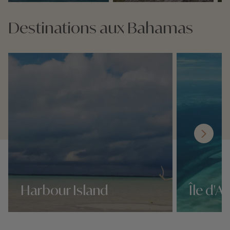
Destinations aux Bahamas
Harbour Island
Île d'A
Nos 15 idées voyage
Nos 15 idées v