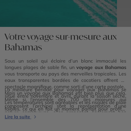
Votre voyage sur-mesure aux
Bahamas
Sous un soleil qui éclaire d’un blanc immaculé les
longues plages de sable fin, un
voyage aux Bahamas
vous transporte au pays des merveilles tropicales. Les
eaux transparentes bordées de cocotiers offrent un
spectacle magnifique, comme sorti d’une carte postale.
La meilleure période pour voyager aux Bahamas se
Mais un voyage aux Bahamas est bien plus que cela.
situe entre novembre et avril, durant la saison sèche.
Même si l’ensemble des 700 iles majeures qui
Les températures sont agréables et les risques de pluie
composent l’archipel sont la représentation d’une
faibles, ce qui en fait un moment parfait pour profiter
nature somptueuse, elles proposent également bon
des plages et des activités en plein air.
Lire la suite
nombre de curiosités et activités qui ne vous
emmèneront pas seulement à la plage.