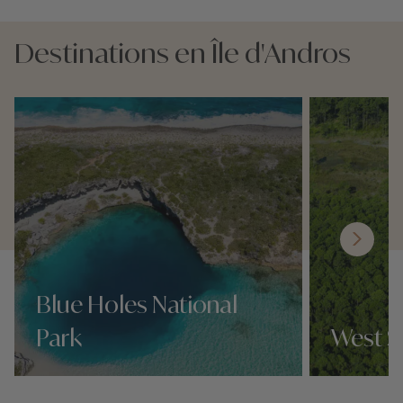
Destinations en Île d'Andros
Blue Holes National
Park
West S
Nos 3 idées voyage
Nos 3 idées vo