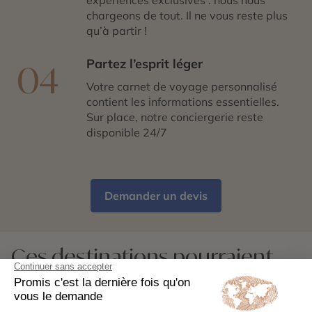
chargeons de tout. Il ne vous reste plus
qu’à partir !
Partez l’esprit léger
04
Votre carnet de voyage personnalisé
contient les informations essentielles.
Sur place, notre conciergerie reste
disponible 24/7
Demander un devis
Ces destinations pourraient
aussi vous plaire