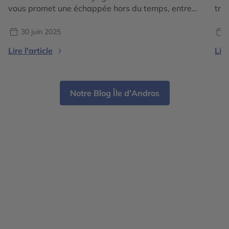
vous promet une échappée hors du temps, entre
tro
îles sauvages, villages colorés et lagons cristallins.
fam
Situé au cœur de l’océan Atlantique, cet archipel
arc
30 juin 2025
composé de 700 îles et îlots séduit par son
pla
Lire l'article
Lire
authenticité. Loin des clichés touristiques, partez
tré
[…]
par
Notre Blog Île d'Andros