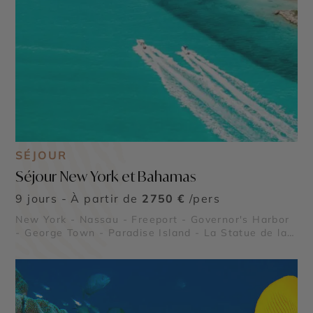
SÉJOUR
Séjour New York et Bahamas
9 jours - À partir de
2750 €
/pers
New York - Nassau - Freeport - Governor's Harbor
- George Town - Paradise Island - La Statue de la
Liberté