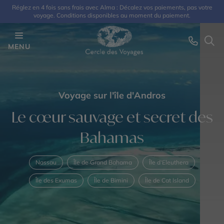
Réglez en 4 fois sans frais avec Alma : Décalez vos paiements, pas votre
voyage. Conditions disponibles au moment du paiement.
MENU
Voyage sur l'île d'Andros
Le cœur sauvage et secret des
Bahamas
Nassau
Île de Grand Bahama
Île d'Eleuthera
Île des Exumas
Île de Bimini
Île de Cat Island