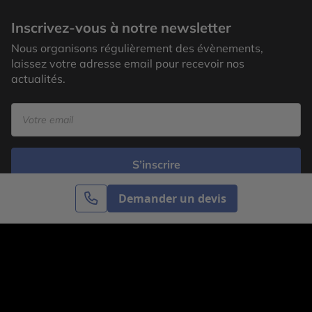
Inscrivez-vous à notre newsletter
Nous organisons régulièrement des évènements,
laissez votre adresse email pour recevoir nos
actualités.
S’inscrire
Demander un devis
Cercle des Voyages est une agence de voyage
spécialisée dans le sur-mesure, appartenant au groupe
Cercle des Vacances. Grâce à notre expertise et notre
passion du voyage, nous sommes là pour vous aider à
réaliser le voyage de vos rêves. Notre équipe est à
votre écoute pour créer le voyage qui vous ressemble.