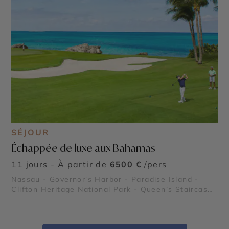
SÉJOUR
Échappée de luxe aux Bahamas
11 jours - À partir de
6500 €
/pers
Nassau - Governor's Harbor - Paradise Island -
Clifton Heritage National Park - Queen’s Staircase
- Glass Window Bridge - Queen's Baths