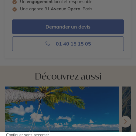
Un
engagement
local et responsable
Une agence 31
Avenue Opéra
, Paris
Demander un devis
01 40 15 15 05
Découvrez aussi