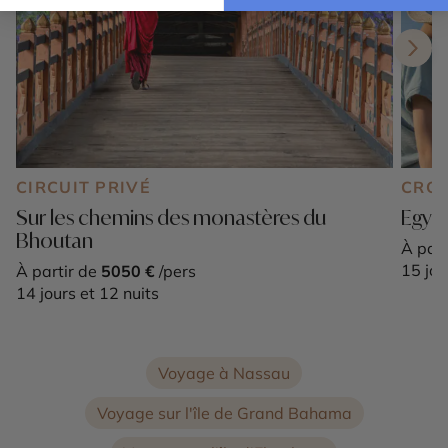
CIRCUIT PRIVÉ
CROI
Sur les chemins des monastères du
Egypt
Bhoutan
À part
15 jou
À partir de
5050 €
/pers
14 jours et 12 nuits
Voyage à Nassau
Voyage sur l'île de Grand Bahama