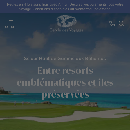
Réglez en 4 fois sans frais avec Alma : Décalez vos paiements, pas votre
voyage. Conditions disponibles au moment du paiement.
MENU
Séjour Haut de Gamme aux Bahamas
Entre resorts
emblématiques et îles
préservées