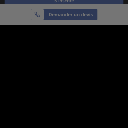
S’inscrire
Demander un devis
Cercle des Voyages est une agence de voyage
spécialisée dans le sur-mesure, appartenant au groupe
Cercle des Vacances. Grâce à notre expertise et notre
passion du voyage, nous sommes là pour vous aider à
réaliser le voyage de vos rêves. Notre équipe est à
votre écoute pour créer le voyage qui vous ressemble.
Co-concevez votre voyage
Nous contacter
Venez nous voir
31, avenue de l’Opéra