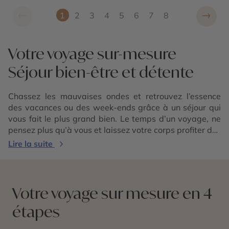
←
→
1
2
3
4
5
6
7
8
Votre voyage sur-mesure
Séjour bien-être et détente
Chassez les mauvaises ondes et retrouvez l’essence
des vacances ou des week-ends grâce à un séjour qui
vous fait le plus grand bien. Le temps d’un voyage, ne
pensez plus qu’à vous et laissez votre corps profiter des
bienfaits d’une escapade. L’air frais ou l’eau de mer
Lire la suite
sont si réparateurs qu’ils comblent votre bien-être.
Avec une expertise toujours aussi précise, nos
conseillers experts ont sélectionné pour vous les
meilleurs hôtels afin que vous puissiez enfin respirer et
Votre voyage sur mesure en 4
ne penser à rien d’autre qu’à vous. L’occasion est
étapes
parfaite pour évacuer la pression et toutes les pensées
que vous avez actuellement en tête. Enfilez votre