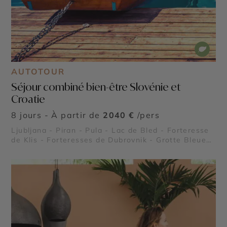
AUTOTOUR
Séjour combiné bien-être Slovénie et
Croatie
8 jours - À partir de
2040 €
/pers
Ljubljana - Piran - Pula - Lac de Bled - Forteresse
de Klis - Forteresses de Dubrovnik - Grotte Bleue
de Biševo - Palais de Dioclétien - Parc national de
Krka