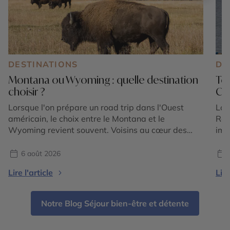
DESTINATIONS
DE
Montana ou Wyoming : quelle destination
Ter
choisir ?
Ca
Lorsque l'on prépare un road trip dans l'Ouest
Lor
américain, le choix entre le Montana et le
Roc
Wyoming revient souvent. Voisins au cœur des
imm
Rocheuses américaines, ces deux États promettent
est
des paysages grandioses, une nature préservée et
pré
6 août 2026
une immersion dans l'univers du Far West.
Sau
Lire l'article
Lire
Pourtant, ils possèdent chacun une identité bien
aut
marquée. Le Wyoming est mondialement […]
vis
les
Notre Blog Séjour bien-être et détente