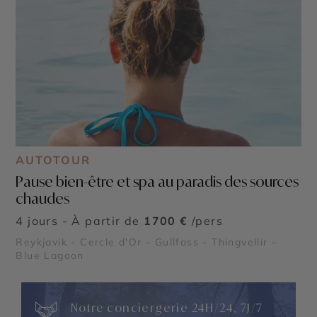
AUTOTOUR
Pause bien-être et spa au paradis des sources
chaudes
4 jours - À partir de
1700 €
/pers
Reykjavik - Cercle d'Or - Gullfoss - Thingvellir -
Blue Lagoon
Notre conciergerie 24H/24, 7J/7