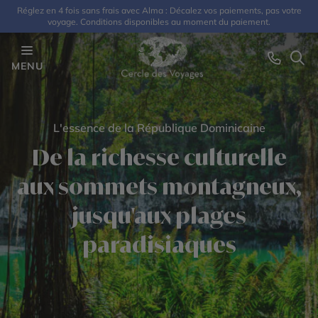
Réglez en 4 fois sans frais avec Alma : Décalez vos paiements, pas votre
voyage. Conditions disponibles au moment du paiement.
MENU
L'essence de la République Dominicaine
De la richesse culturelle
aux sommets montagneux,
jusqu'aux plages
paradisiaques