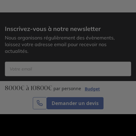
Inscrivez-vous à notre newsletter
Nous organisons régulièrement des évènements,
laissez votre adresse email pour recevoir nos
actualités.
8000€ à 10800€
S’inscrire
par personne
Budget
Demander un devis
Cercle des Voyages est une agence de voyage
spécialisée dans le sur-mesure, appartenant au groupe
Cercle des Vacances. Grâce à notre expertise et notre