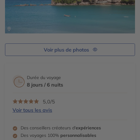
● Sortie d’observation des dauphins et des baleines.
Selon la saison, vous aurez peut-être la chance
d’apercevoir ces géants paisibles en liberté. Retour à
terre pour une fin de journée tranquille, entre baignade
et contemplation.
● Le défi à deux le Three Peaks Challenge vous attend :
l’ascension des trois Pitons de l’île, un défi à relever
Voir plus de photos
ensemble.
Durée du voyage
8 jours / 6 nuits
5,0/5
Voir tous les avis
Des conseillers créateurs d'
expériences
Des voyages 100%
personnalisables