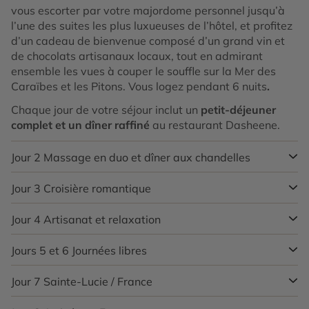
vous escorter par votre majordome personnel jusqu’à
l’une des suites les plus luxueuses de l’hôtel, et profitez
d’un cadeau de bienvenue composé d’un grand vin et
de chocolats artisanaux locaux, tout en admirant
ensemble les vues à couper le souffle sur la Mer des
Caraïbes et les Pitons. Vous logez pendant 6 nuits
.
Chaque jour de votre séjour inclut un
petit-déjeuner
complet et un dîner raffiné
au restaurant Dasheene.
Jour 2
Massage en duo et dîner aux chandelles
Jour 3
Croisière romantique
Le Ladera Resort à Sainte-Lucie est un luxueux hôtel
niché sur les hauteurs de Soufrière, à flanc de
montagne, avec une vue spectaculaire sur les Pitons
Jour 4
Artisanat et relaxation
Après une journée libre de découverte du Sud de l’île,
classés au patrimoine mondial de l’UNESCO et la mer
embarquez pour une
croisière romantique au coucher
des Caraïbes. Ce qui rend ce resort unique, ce sont ses
du soleil
Jours 5 et 6
sur la mer des Caraïbes, et rafraîchissez-vous
Journées libres
Exprimez votre créativité à deux lors d’un
atelier de
suites ouvertes sur la nature, sans quatrième mur,
l’après-midi avec une dégustation de vins dans notre
poterie artisanale
, animé par Madame Irene, et laissez-
permettant une immersion totale dans un cadre tropical
élégante cave.
vous tenter par une
Jour 7
Sainte-Lucie / France
dégustation de rhum au Hideaway
Des journées sans programme, à vivre comme vous en
et intime, avec piscine privée et panorama à couper le
Bar
.
avez envie : lecture, baignade, yoga ou simple sieste au