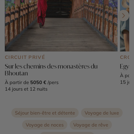
CIRCUIT PRIVÉ
CROI
Sur les chemins des monastères du
Egypt
Bhoutan
À part
15 jou
À partir de
5050 €
/pers
14 jours et 12 nuits
Séjour bien-être et détente
Voyage de luxe
Voyage de noces
Voyage de rêve