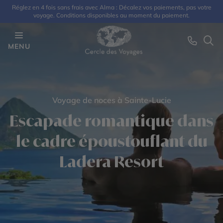
Réglez en 4 fois sans frais avec Alma : Décalez vos paiements, pas votre
voyage. Conditions disponibles au moment du paiement.
MENU
Voyage de noces à Sainte-Lucie
Escapade romantique dans
le cadre époustouflant du
Ladera Resort