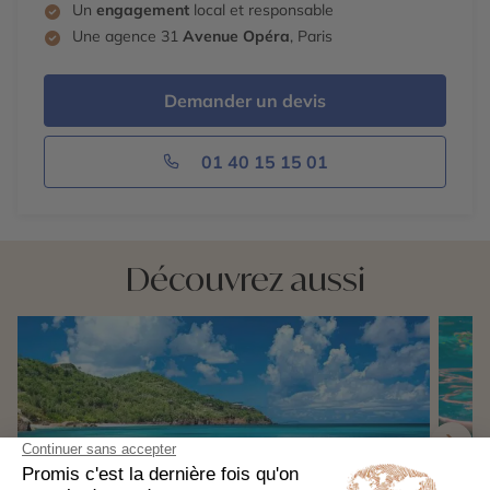
Un
engagement
local et responsable
Une agence 31
Avenue Opéra
, Paris
Demander un devis
01 40 15 15 01
Découvrez aussi