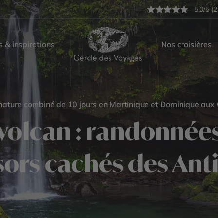
5,0/5 (2
s & inspirations
Nos croisières
ature combiné de 10 jours en Martinique et Dominique aux
 volcan : randonnées
sors cachés des Anti