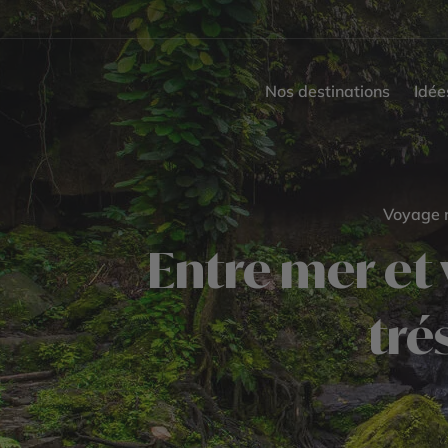
Nos destinations
Idée
Voyage n
Entre mer et
tré