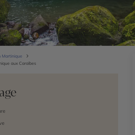
 Martinique
nique aux Caraïbes
yage
ure
ve