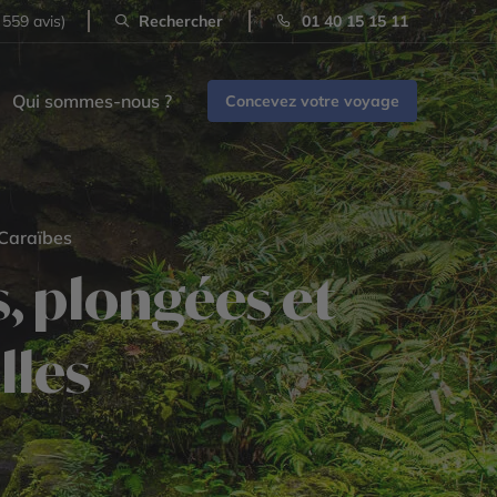
 559 avis)
Rechercher
01 40 15 15 11
Qui sommes-nous ?
Concevez votre voyage
 Caraïbes
, plongées et
lles