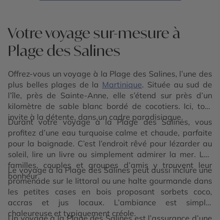
Votre voyage sur-mesure à
Plage des Salines
Offrez-vous un voyage à la Plage des Salines, l’une des
plus belles plages de la
Martinique
. Située au sud de
l’île, près de Sainte-Anne, elle s’étend sur près d’un
kilomètre de sable blanc bordé de cocotiers. Ici, tout
invite à la détente, dans un cadre paradisiaque.
Durant votre voyage à la Plage des Salines, vous
profitez d’une eau turquoise calme et chaude, parfaite
pour la baignade. C’est l’endroit rêvé pour lézarder au
soleil, lire un livre ou simplement admirer la mer. Les
familles, couples et groupes d’amis y trouvent leur
Le voyage à la Plage des Salines peut aussi inclure une
bonheur.
promenade sur le littoral ou une halte gourmande dans
les petites cases en bois proposant sorbets coco,
accras et jus locaux. L’ambiance est simple,
chaleureuse et typiquement créole.
Un voyage à la Plage des Salines est l’assurance d’une