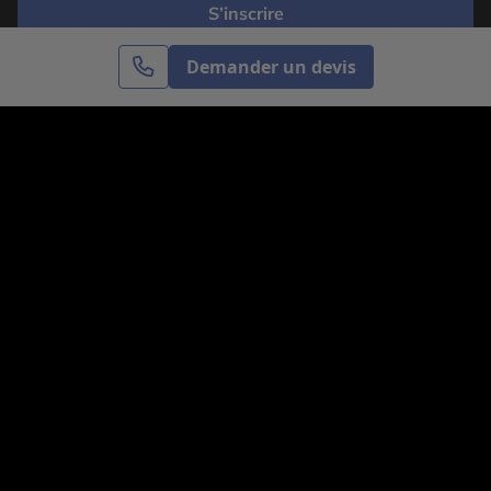
S’inscrire
Demander un devis
Cercle des Voyages est une agence de voyage
spécialisée dans le sur-mesure, appartenant au groupe
Cercle des Vacances. Grâce à notre expertise et notre
passion du voyage, nous sommes là pour vous aider à
réaliser le voyage de vos rêves. Notre équipe est à
votre écoute pour créer le voyage qui vous ressemble.
Co-concevez votre voyage
Nous contacter
Venez nous voir
31, avenue de l’Opéra