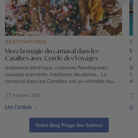
DESTINATIONS
DE
Vivez la magie du carnaval dans les
Voy
Caraïbes avec Cercle des Voyages
cou
Ambiance électrique, costumes flamboyants,
Sit
musique enivrante, traditions séculaires… Le
Car
carnaval dans les Caraïbes est un véritable feu
des
d’artifice culturel. Véritable institution dans les îles,
par
il attire chaque année entre janvier et mars des
mét
8 janvier 2026
milliers de voyageurs venus du monde entier pour
dir
Lire l'article
Lire
vivre une expérience unique et festive. C’est aussi
fac
une période clé pour le tourisme […]
eur
déc
Notre Blog Plage des Salines