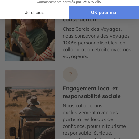
Expertise et co-
construction
Chez Cercle des Voyages,
nous concevons des voyages
100% personnalisables, en
collaboration étroite avec nos
voyageurs.
2
Engagement local et
responsabilité sociale
Nous collaborons
exclusivement avec des
partenaires locaux de
confiance, pour un tourisme
responsable, éthique,