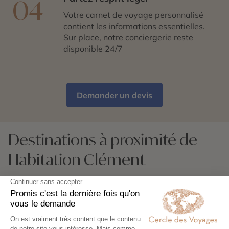
04
Votre carnet de voyage personnalisé
contient les informations essentielles.
Sur place, notre conciergerie reste
disponible 24/7
Demander un devis
Destinations à proximité de
Habitation Clément