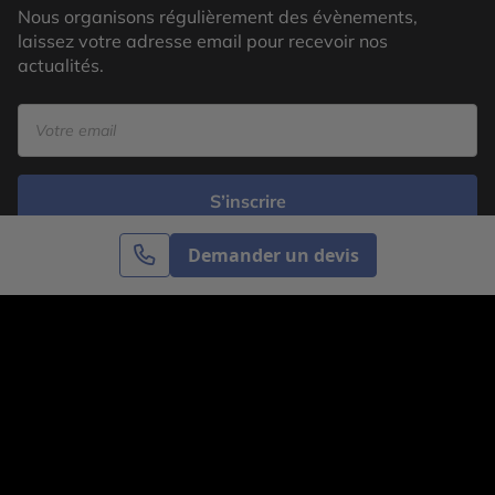
Nous organisons régulièrement des évènements,
laissez votre adresse email pour recevoir nos
actualités.
S’inscrire
Demander un devis
Cercle des Voyages est une agence de voyage
spécialisée dans le sur-mesure, appartenant au groupe
Cercle des Vacances. Grâce à notre expertise et notre
passion du voyage, nous sommes là pour vous aider à
réaliser le voyage de vos rêves. Notre équipe est à
votre écoute pour créer le voyage qui vous ressemble.
Co-concevez votre voyage