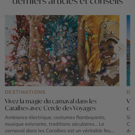
derniers articles et conseils
DESTINATIONS
DE
Vivez la magie du carnaval dans les
Voy
Caraïbes avec Cercle des Voyages
cou
Ambiance électrique, costumes flamboyants,
Sit
musique enivrante, traditions séculaires… Le
Car
carnaval dans les Caraïbes est un véritable feu
des