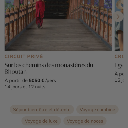
CIRCUIT PRIVÉ
CROI
Sur les chemins des monastères du
Egypt
Bhoutan
À part
15 jou
À partir de
5050 €
/pers
14 jours et 12 nuits
Séjour bien-être et détente
Voyage combiné
Voyage de luxe
Voyage de noces