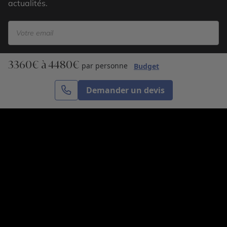
actualités.
3360€ à 4480€
S’inscrire
par personne
Budget
Demander un devis
Cercle des Voyages est une agence de voyage
spécialisée dans le sur-mesure, appartenant au groupe
Cercle des Vacances. Grâce à notre expertise et notre
passion du voyage, nous sommes là pour vous aider à
réaliser le voyage de vos rêves. Notre équipe est à
votre écoute pour créer le voyage qui vous ressemble.
Co-concevez votre voyage