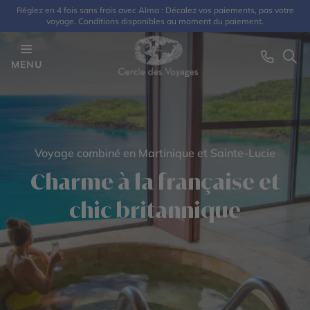
Réglez en 4 fois sans frais avec Alma : Décalez vos paiements, pas votre
voyage. Conditions disponibles au moment du paiement.
MENU
Voyage combiné en Martinique et Sainte-Lucie
Charme à la française et
chic britannique