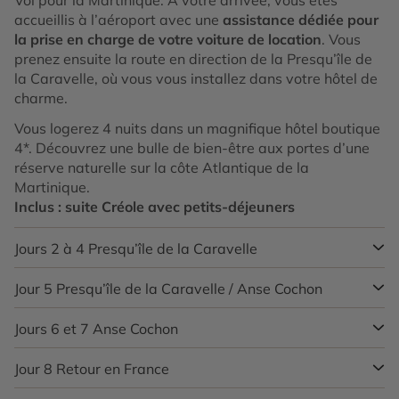
Vol pour la Martinique. À votre arrivée, vous êtes
accueillis à l’aéroport avec une
assistance dédiée pour
la prise en charge de votre voiture de location
. Vous
prenez ensuite la route en direction de la Presqu’île de
la Caravelle, où vous vous installez dans votre hôtel de
charme.
Vous logerez 4 nuits dans un magnifique hôtel boutique
4*. Découvrez une bulle de bien-être aux portes d’une
réserve naturelle sur la côte Atlantique de la
Martinique.
Inclus : suite Créole avec petits-déjeuners
Jours 2 à 4
Presqu’île de la Caravelle
Jour 5
Presqu’île de la Caravelle / Anse Cochon
Découverte de la Presqu’île de la Caravelle et de toute
la côte est. La Caravelle est une des visites
incontournables de l’île : cette réserve naturelle fait
Jours 6 et 7
Anse Cochon
Avant de restituer votre voiture de location au
partie du Parc naturel régional de la Martinique et
Lamentin, et de prendre votre
ferry pour Sainte-Lucie
,
abrite des espèces endémiques de la faune et de la
offrez-vous une parenthèse urbaine à Fort-de-France
Jour 8
Retour en France
Quelques jours pour savourer le silence tropical, les
flore. Vous traversez le petit village de Tartane. Au-
(Transfert Aéroport / Port inclus).
couchers de soleil flamboyant de votre terrasse.