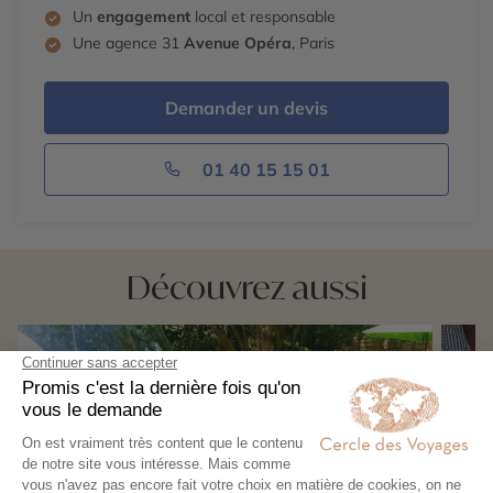
Un
engagement
local et responsable
Une agence 31
Avenue Opéra
, Paris
Demander un devis
01 40 15 15 01
Découvrez aussi