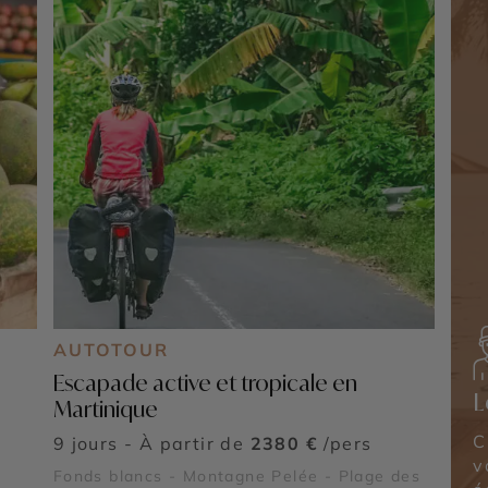
AUTOTOUR
Escapade active et tropicale en
L
Martinique
C
9 jours - À partir de
2380 €
/pers
v
Fonds blancs - Montagne Pelée - Plage des