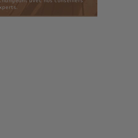
changeant avec nos conseillers
xperts.