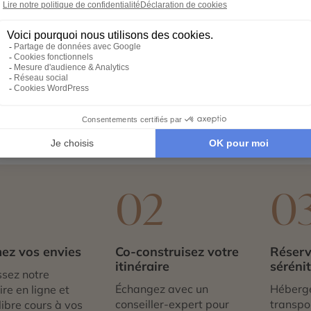
nticité.
que, vous explorez des sites emblématiques comme la
Mont
 offrent des sentiers ombragés parfaits pour la randonnée.
si une histoire forte. À Saint-Pierre, ancienne capitale détr
yme d’évasion naturelle, de rencontres sincères et de décou
1
02
0
ez vos envies
Co-construisez votre
Réserv
itinéraire
séréni
sez notre
Échangez avec un
Héberg
re en ligne et
conseiller-expert pour
transpor
libre cours à vos