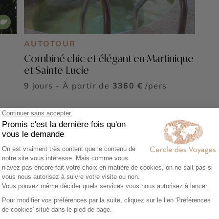
AUTOTOUR
Combiné chic et élégant en Martinique
et Sainte-Lucie
9 jours - À partir de
3360 €
/pers
Voir tous nos voyages Martinique
 dans le Nord de la Martini
nge dans une nature luxuriante et des paysages volcaniques