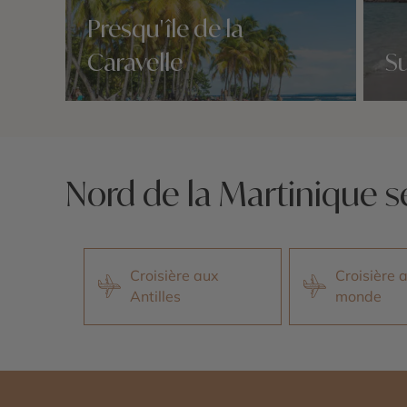
Presqu'île de la
Caravelle
Su
Nos 4 idées voyage
Nos 4 
Nord de la Martinique s
Croisière aux
Croisière 
Antilles
monde