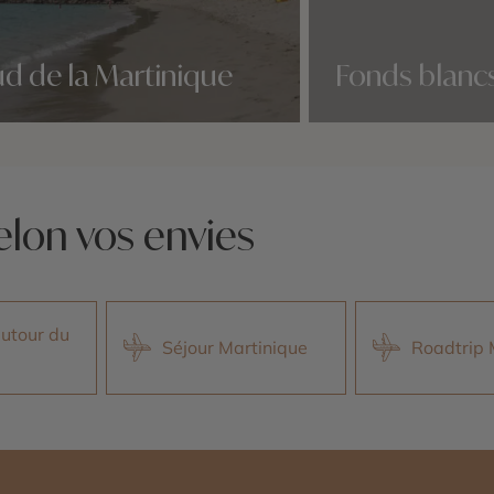
d de la Martinique
Fonds blanc
idées voyage
Nos 4 idées voyage
elon vos envies
autour du
Séjour Martinique
Roadtrip 