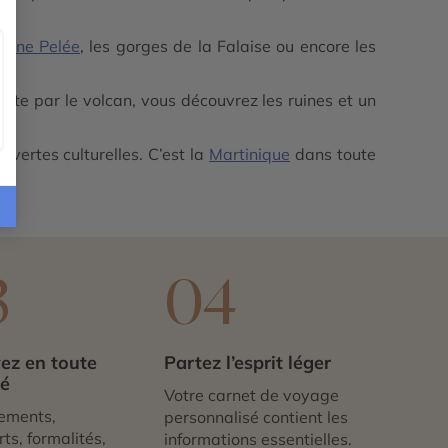
agne Pelée
, les gorges de la Falaise ou encore les
uite par le volcan, vous découvrez les ruines et un
vertes culturelles. C’est la
Martinique
dans toute
3
04
ez en toute
Partez l’esprit léger
té
Votre carnet de voyage
ements,
personnalisé contient les
ts, formalités,
informations essentielles.