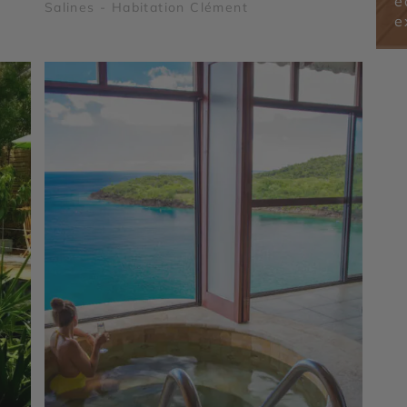
é
Salines - Habitation Clément
e