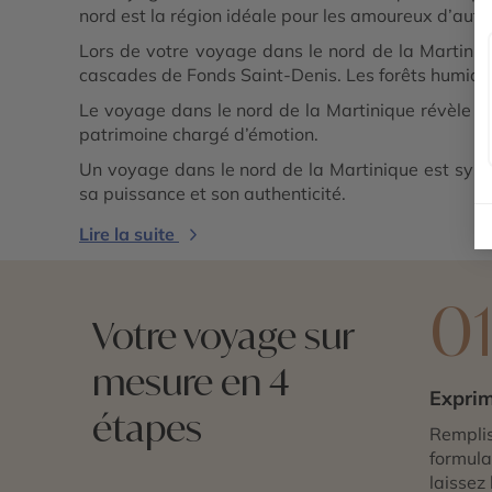
nord est la région idéale pour les amoureux d’authe
Lors de votre voyage dans le nord de la Martini
cascades de Fonds Saint-Denis. Les forêts humides
Le voyage dans le nord de la Martinique révèle aus
patrimoine chargé d’émotion.
Un voyage dans le nord de la Martinique est synon
sa puissance et son authenticité.
Lire la suite
0
Votre voyage sur
mesure en 4
Exprim
étapes
Remplis
formulai
laissez 