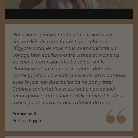
Nous nous sommes profondément nourris et
émerveillés de cette fantastique culture de
l’Égypte antique! Vous nous avez concocté un
voyage bien équilibré entre visites et moments
de calme, c’était parfait ! Le séjour sur le
Dahabieh fut un moment magique: détente,
contemplation, on voyait passer les gros bateaux
avec la joie non dissimulée de ne pas y être!.
Cabines confortables et surtout un personnel
remarquable , attentionné, délicat aimable. Nous
avons pu découvrir et nous régaler de mets
égyptiens délicieux . En bref ,grands et petits ,
Françoise K.
nous sommes ravis par ce voyage inestimable de
Parti en Egypte
richesses … culturelles et humaines !!! nous vous
en remercions chaleureusement ….