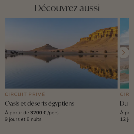
Découvrez aussi
CIRCUIT PRIVÉ
CIRC
Oasis et déserts égyptiens
Du Ca
À partir de
3200 €
/pers
À part
9 jours et 8 nuits
12 jou