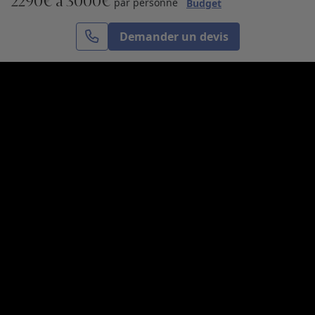
2290€ à 3000€
S’inscrire
par personne
Budget
Demander un devis
Cercle des Voyages est une agence de voyage
spécialisée dans le sur-mesure, appartenant au groupe
Cercle des Vacances. Grâce à notre expertise et notre
passion du voyage, nous sommes là pour vous aider à
réaliser le voyage de vos rêves. Notre équipe est à
votre écoute pour créer le voyage qui vous ressemble.
Co-concevez votre voyage
Nous contacter
Venez nous voir
31, avenue de l’Opéra