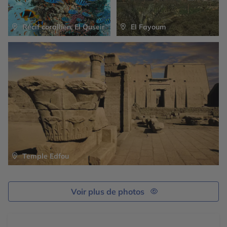
des couleurs vives et jolies, ce qui les rend joyeuses et
attrayantes.
Récif corallien, El Quseir
El Fayoum
Temple Edfou
Voir plus de photos