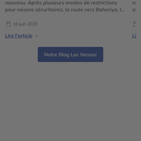
nouveau. Après plusieurs années de restrictions
rai
pour raisons sécuritaires, la route vers Bahariya, le
avai
Désert Blanc, Farafra et les grandes étendues du
aut
désert occidental est de nouveau praticable pour
hab
16 juin 2025
les voyageurs accompagnés, dans le respect des
les 
Lire l'article
Lire
protocoles en vigueur. Pour ceux qui, comme nous,
ell
aiment l’Égypte au-delà […]
de 
Notre Blog Lac Nasser