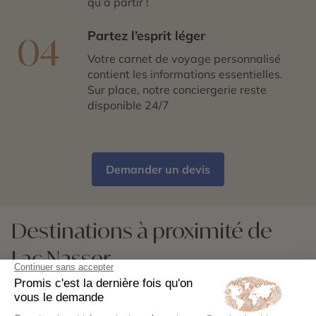
qu’à partir !
expérience rare.
Notre agence vous propose des circuits
Partez l’esprit léger
04
personnalisables incluant une croisière sur le lac
Nasser, avec guides francophones et services haut de
Votre carnet de voyage personnalisé
gamme. Laissez-vous porter par la magie du Sud
contient les informations essentielles.
égyptien et vivez un voyage d’exception.
Sur place, notre conciergerie reste
disponible 24/7
Demander un devis
Destinations à proximité de
Lac Nasser