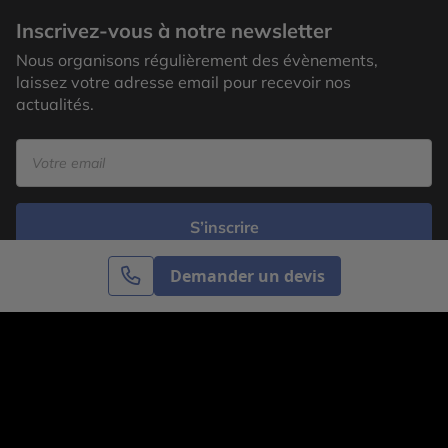
Inscrivez-vous à notre newsletter
Nous organisons régulièrement des évènements,
laissez votre adresse email pour recevoir nos
actualités.
S’inscrire
Demander un devis
Cercle des Voyages est une agence de voyage
spécialisée dans le sur-mesure, appartenant au groupe
Cercle des Vacances. Grâce à notre expertise et notre
passion du voyage, nous sommes là pour vous aider à
réaliser le voyage de vos rêves. Notre équipe est à
votre écoute pour créer le voyage qui vous ressemble.