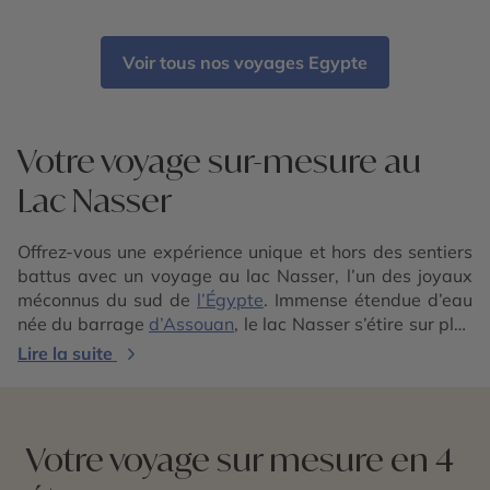
Voir tous nos voyages Egypte
Votre voyage sur-mesure au
Lac Nasser
Offrez-vous une expérience unique et hors des sentiers
battus avec un voyage au lac Nasser, l’un des joyaux
méconnus du sud de
l’Égypte
. Immense étendue d’eau
née du barrage
d’Assouan
, le lac Nasser s’étire sur plus
de 500 kilomètres jusqu’à la frontière soudanaise. C’est
Lire la suite
un lieu à la fois spectaculaire, paisible et chargé
d’histoire, idéal pour les voyageurs en quête
d’authenticité, de silence et de découvertes culturelles
rares.
Votre voyage sur mesure en 4
Naviguer sur le lac Nasser, c’est choisir une croisière