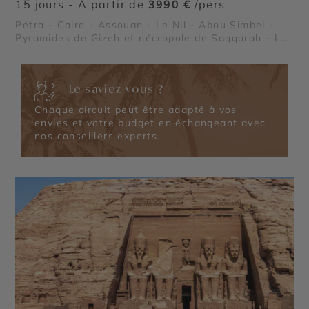
15 jours - À partir de
3990 €
/pers
Pétra - Caire - Assouan - Le Nil - Abou Simbel -
Pyramides de Gizeh et nécropole de Saqqarah - Lac
Nasser - Vallée des Rois - Oasis et déserts
égyptiens
Le saviez-vous ?
Chaque circuit peut être adapté à vos
envies et votre budget en échangeant avec
nos conseillers experts.