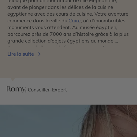
felouque pour un tour autour de l’île Éléphantine,
avant de plonger dans les délices de la cuisine
égyptienne avec des cours de cuisine. Votre aventure
commence dans la ville du
Caire
, où d’innombrables
monuments vous attendent. Au musée égyptien,
parcourez près de 7000 ans d’histoire grâce à la plus
grande collection d’objets égyptiens au monde.
Accompagné d’un guide francophone, continuez vers
Lire la suite
Louxor, une ville du sud de l’Égypte divisée en deux
parties par le
Nil
. Ne manquez pas le majestueux
plateau de Guizeh, classé par l’UNESCO. Explorez le
légendaire bazar Khan El-Khalili, réputé pour être le
plus grand du Moyen-Orient. Les grandes pyramides
Romy,
de Gizeh, survivantes des sept merveilles du monde
Conseiller-Expert
antique, vous attendent également. Imprégnez-vous
de la grandeur du temple de Karnak, du temple Edfou
et du temple de Kom Ombo. Poursuivez votre périple
jusqu’à Assouan, où vous découvrirez le majestueux
temple de Philae, situé sur l’île d’Agilika.