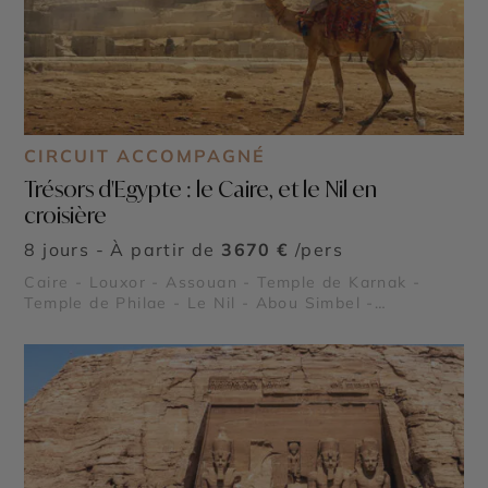
CIRCUIT ACCOMPAGNÉ
Trésors d'Egypte : le Caire, et le Nil en
croisière
8 jours - À partir de
3670 €
/pers
Caire - Louxor - Assouan - Temple de Karnak -
Temple de Philae - Le Nil - Abou Simbel -
Pyramides de Gizeh et nécropole de Saqqarah -
Vallée des Reines