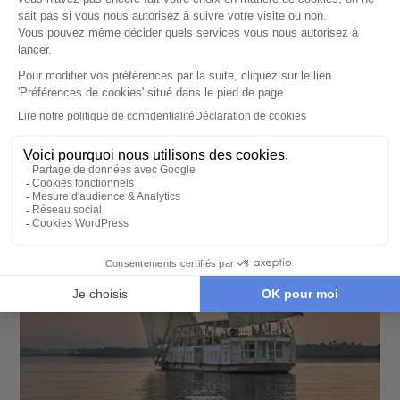
Assouan - Louxor - Abou Simbel - Lac Nasser - Le
Nil