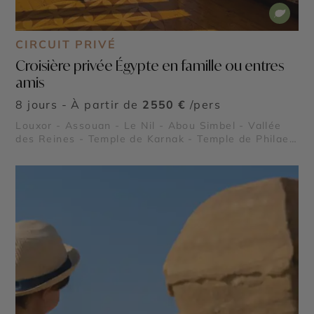
CIRCUIT PRIVÉ
Croisière privée Égypte en famille ou entres
amis
8 jours - À partir de
2550 €
/pers
Louxor - Assouan - Le Nil - Abou Simbel - Vallée
des Reines - Temple de Karnak - Temple de Philae -
Vallée des Rois