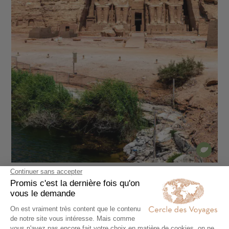
CIRCUIT ACCOMPAGNÉ
Duo de croisières intimes sur le Nil et le Lac
Nasser
11 jours - À partir de
4500 €
/pers