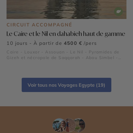
CIRCUIT ACCOMPAGNÉ
Le Caire et le Nil en dahabieh haut de gamme
10 jours - À partir de
4500 €
/pers
Caire - Louxor - Assouan - Le Nil - Pyramides de
Gizeh et nécropole de Saqqarah - Abou Simbel -
Vallée des Rois - Vallée des Reines
Voir tous nos Voyages Egypte (19)