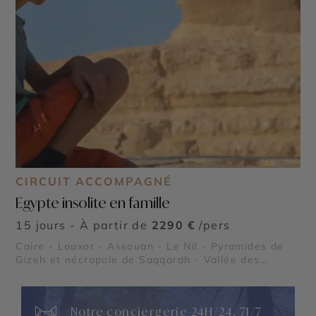
CIRCUIT ACCOMPAGNÉ
Egypte insolite en famille
15 jours - À partir de
2290 €
/pers
Caire - Louxor - Assouan - Le Nil - Pyramides de
Gizeh et nécropole de Saqqarah - Vallée des
Reines
Notre conciergerie 24H/24, 7J/7