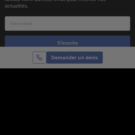
actualités.
S’inscrire
Demander un devis
Cercle des Voyages est une agence de voyage
spécialisée dans le sur-mesure, appartenant au groupe
Cercle des Vacances. Grâce à notre expertise et notre
passion du voyage, nous sommes là pour vous aider à
réaliser le voyage de vos rêves. Notre équipe est à
votre écoute pour créer le voyage qui vous ressemble.
Co-concevez votre voyage