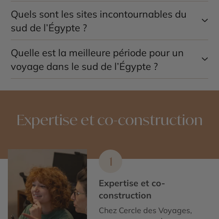
Quels sont les sites incontournables du
sud de l’Égypte ?
Quelle est la meilleure période pour un
Le temple de Karnak, la Vallée des Rois, le temple de
Philae et les temples d’Abou Simbel sont les grands
voyage dans le sud de l’Égypte ?
incontournables d’un circuit dans le sud.
La période idéale s’étend d’octobre à mars. Les
températures sont agréables, ce qui permet de
profiter pleinement des visites en extérieur.
Expertise et co-construction
1
Expertise et co-
construction
Chez Cercle des Voyages,