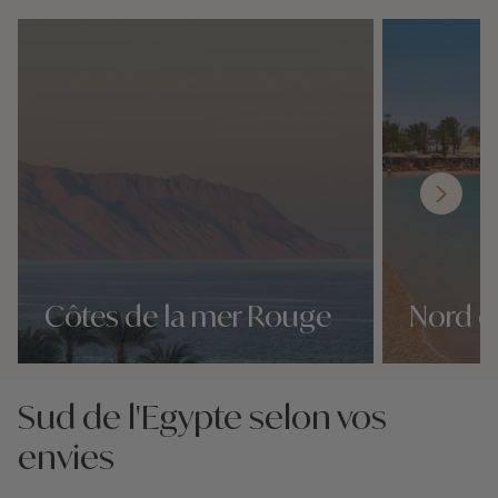
Côtes de la mer Rouge
Nord d
Nos 12 idées voyage
Nos 12 idées v
Sud de l'Egypte selon vos
envies