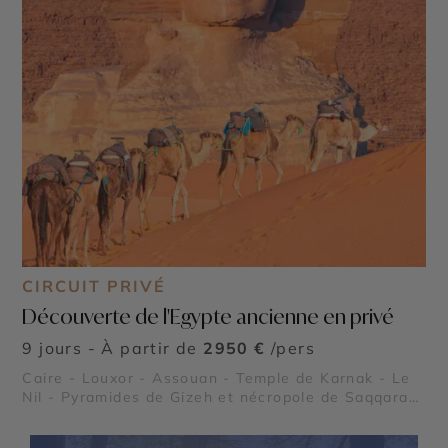
CIRCUIT PRIVÉ
Découverte de l'Egypte ancienne en privé
9 jours - À partir de
2950 €
/pers
Caire - Louxor - Assouan - Temple de Karnak - Le
Nil - Pyramides de Gizeh et nécropole de Saqqarah
- Abou Simbel - Oasis et déserts égyptiens - Vallée
des Reines