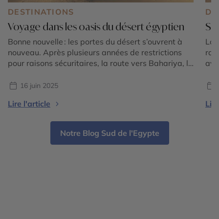
DESTINATIONS
DE
Voyage dans les oasis du désert égyptien
Siw
Bonne nouvelle : les portes du désert s’ouvrent à
Lon
nouveau. Après plusieurs années de restrictions
rai
pour raisons sécuritaires, la route vers Bahariya, le
avai
Désert Blanc, Farafra et les grandes étendues du
aut
désert occidental est de nouveau praticable pour
hab
16 juin 2025
les voyageurs accompagnés, dans le respect des
les 
Lire l'article
Lire
protocoles en vigueur. Pour ceux qui, comme nous,
ell
aiment l’Égypte au-delà […]
de 
Notre Blog Sud de l'Egypte