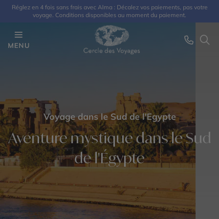
Réglez en 4 fois sans frais avec Alma : Décalez vos paiements, pas votre
voyage. Conditions disponibles au moment du paiement.
MENU
Voyage dans le Sud de l'Egypte
Aventure mystique dans le Sud
de l'Égypte