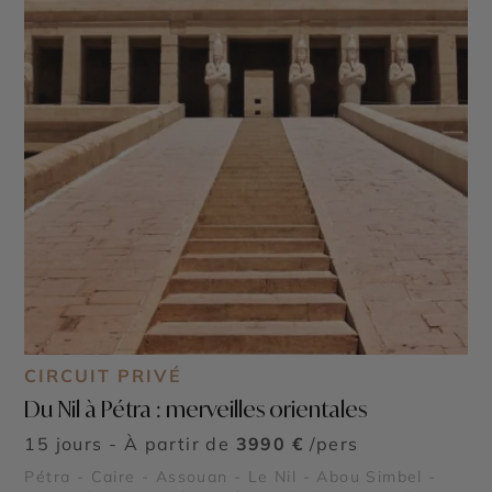
CIRCUIT PRIVÉ
Du Nil à Pétra : merveilles orientales
15 jours - À partir de
3990 €
/pers
Pétra - Caire - Assouan - Le Nil - Abou Simbel -