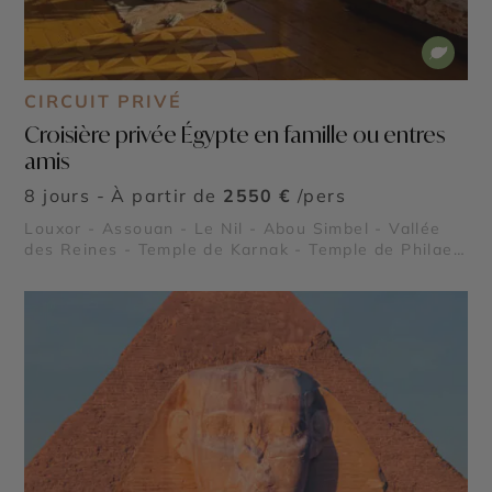
CIRCUIT PRIVÉ
Croisière privée Égypte en famille ou entres
amis
8 jours - À partir de
2550 €
/pers
Louxor - Assouan - Le Nil - Abou Simbel - Vallée
des Reines - Temple de Karnak - Temple de Philae -
Vallée des Rois