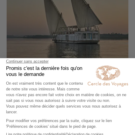
CIRCUIT ACCOMPAGNÉ
Le Caire et le Nil en dahabieh haut de gamme
10 jours - À partir de
4500 €
/pers
Caire - Louxor - Assouan - Le Nil - Pyramides de
Gizeh et nécropole de Saqqarah - Abou Simbel -
Vallée des Rois - Vallée des Reines