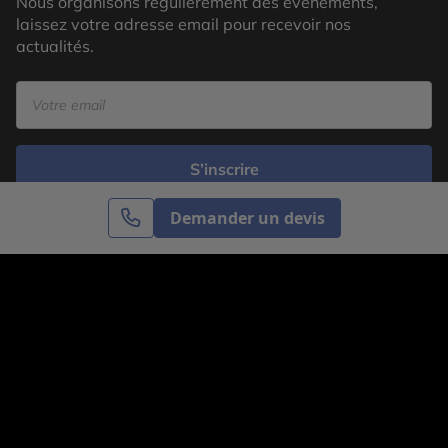
Nous organisons régulièrement des évènements,
laissez votre adresse email pour recevoir nos
actualités.
S’inscrire
Demander un devis
Cercle des Voyages est une agence de voyage
spécialisée dans le sur-mesure, appartenant au groupe
Cercle des Vacances. Grâce à notre expertise et notre
passion du voyage, nous sommes là pour vous aider à
réaliser le voyage de vos rêves. Notre équipe est à
votre écoute pour créer le voyage qui vous ressemble.
Co-concevez votre voyage