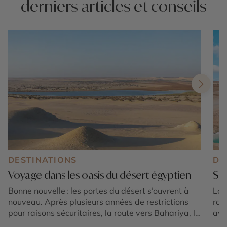
derniers articles et conseils
DESTINATIONS
DE
Voyage dans les oasis du désert égyptien
Siw
Bonne nouvelle : les portes du désert s’ouvrent à
Lon
nouveau. Après plusieurs années de restrictions
rai
pour raisons sécuritaires, la route vers Bahariya, le
avai
Désert Blanc, Farafra et les grandes étendues du
aut