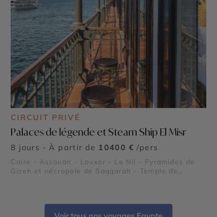
CIRCUIT PRIVÉ
Palaces de légende et Steam Ship El Misr
8 jours - À partir de
10400 €
/pers
Caire - Assouan - Louxor - Le Nil - Pyramides de
Gizeh et nécropole de Saqqarah - Temple de
Karnak - Temple de Philae - Vallée des Reines -
Vallée des Rois
Voir tous nos voyages Egypte