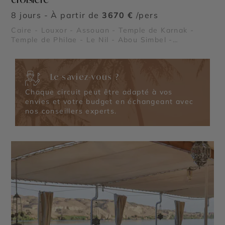
8 jours - À partir de
3670 €
/pers
Caire - Louxor - Assouan - Temple de Karnak -
Temple de Philae - Le Nil - Abou Simbel -
Pyramides de Gizeh et nécropole de Saqqarah -
Vallée des Reines
Le saviez-vous ?
Chaque circuit peut être adapté à vos
envies et votre budget en échangeant avec
nos conseillers experts.