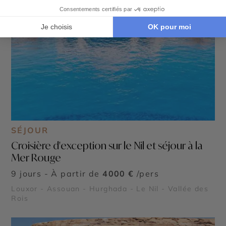
SÉJOUR
Croisière d'exception sur le Nil et séjour à la
Mer Rouge
9 jours - À partir de
4000 €
/pers
Louxor - Assouan - Hurghada - Le Nil - Vallée des
Rois