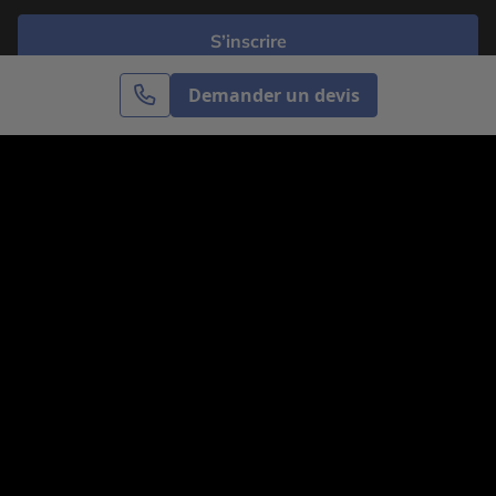
S’inscrire
Demander un devis
Cercle des Voyages est une agence de voyage
spécialisée dans le sur-mesure, appartenant au groupe
Cercle des Vacances. Grâce à notre expertise et notre
passion du voyage, nous sommes là pour vous aider à
réaliser le voyage de vos rêves. Notre équipe est à
votre écoute pour créer le voyage qui vous ressemble.
Co-concevez votre voyage
Nous contacter
Venez nous voir