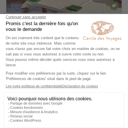
CIRCUIT PRIVÉ
Privatisation d'une dahabieh en famille ou
amis
8 jours - À partir de
3800 €
/pers
Louxor - Assouan - Le Nil - Abou Simbel - Vallée
des Reines - Temple de Karnak - Temple de Philae -
Vallée des Rois