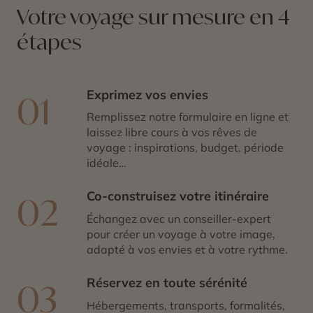
de l’Égypte, plus intimiste. Une parenthèse reposante
Votre voyage sur mesure en 4
après l’agitation de la journée, à jouer les archéologues
étapes
!
Exprimez vos envies
01
Remplissez notre formulaire en ligne et
laissez libre cours à vos rêves de
voyage : inspirations, budget, période
idéale…
Co-construisez votre itinéraire
02
Échangez avec un conseiller-expert
pour créer un voyage à votre image,
adapté à vos envies et à votre rythme.
Réservez en toute sérénité
03
Hébergements, transports, formalités,