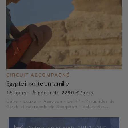
CIRCUIT ACCOMPAGNÉ
Egypte insolite en famille
15 jours - À partir de
2290 €
/pers
Caire - Louxor - Assouan - Le Nil - Pyramides de
Gizeh et nécropole de Saqqarah - Vallée des
Reines
Notre conciergerie 24H/24, 7J/7