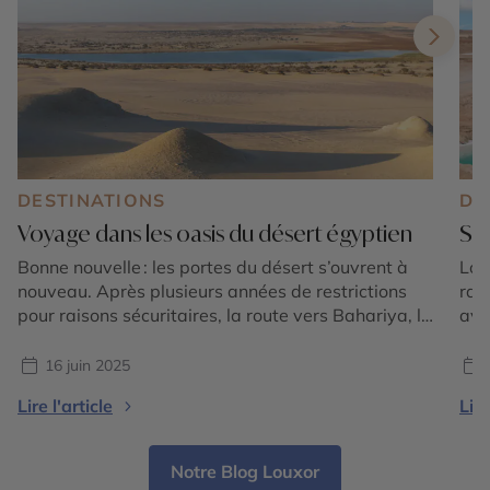
DESTINATIONS
DE
Voyage dans les oasis du désert égyptien
Siw
Bonne nouvelle : les portes du désert s’ouvrent à
Lon
nouveau. Après plusieurs années de restrictions
rai
pour raisons sécuritaires, la route vers Bahariya, le
avai
Désert Blanc, Farafra et les grandes étendues du
aut
désert occidental est de nouveau praticable pour
hab
16 juin 2025
les voyageurs accompagnés, dans le respect des
les 
Lire l'article
Lire
protocoles en vigueur. Pour ceux qui, comme nous,
ell
aiment l’Égypte au-delà […]
de 
Notre Blog Louxor