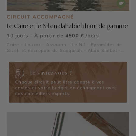
CIRCUIT ACCOMPAGNÉ
Le Caire et le Nil en dahabieh haut de gamme
10 jours - À partir de
4500 €
/pers
Caire - Louxor - Assouan - Le Nil - Pyramides de
Gizeh et nécropole de Saqqarah - Abou Simbel -
Vallée des Rois - Vallée des Reines
Le saviez-vous ?
Chaque circuit peut être adapté à vos
envies et votre budget en échangeant avec
nos conseillers experts.