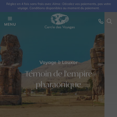
Réglez en 4 fois sans frais avec Alma : Décalez vos paiements, pas votre
voyage. Conditions disponibles au moment du paiement.
MENU
Voyage à Louxor
Témoin de l'empire
pharaonique