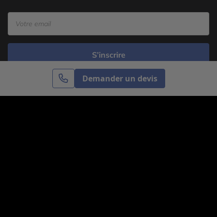
S’inscrire
Demander un devis
Cercle des Voyages est une agence de voyage
spécialisée dans le sur-mesure, appartenant au groupe
Cercle des Vacances. Grâce à notre expertise et notre
passion du voyage, nous sommes là pour vous aider à
réaliser le voyage de vos rêves. Notre équipe est à
votre écoute pour créer le voyage qui vous ressemble.
Co-concevez votre voyage
Nous contacter