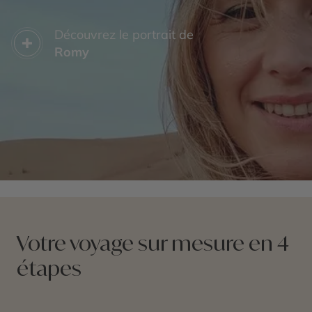
Une étape inoubliable de ce circuit privé en Égypte
est une croisière qui vous promet une expérience
Découvrez le portrait de
exceptionnelle et mémorable. Au programme, ne
Romy
manquez pas la visite du
temple d’Abou Simbel
, ainsi
que celle du
temple de Ouadi es-Seboua
, situé à 50
km au sud du barrage d’Assouan.
Votre voyage sur mesure en 4
étapes