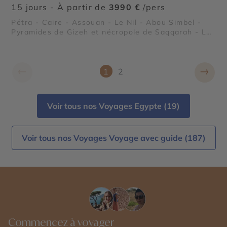
15 jours - À partir de
3990 €
/pers
Pétra - Caire - Assouan - Le Nil - Abou Simbel -
Pyramides de Gizeh et nécropole de Saqqarah - Lac
Nasser - Vallée des Rois - Oasis et déserts
égyptiens
←
→
1
2
Voir tous nos Voyages Egypte (19)
Voir tous nos Voyages Voyage avec guide (187)
Commencez à voyager