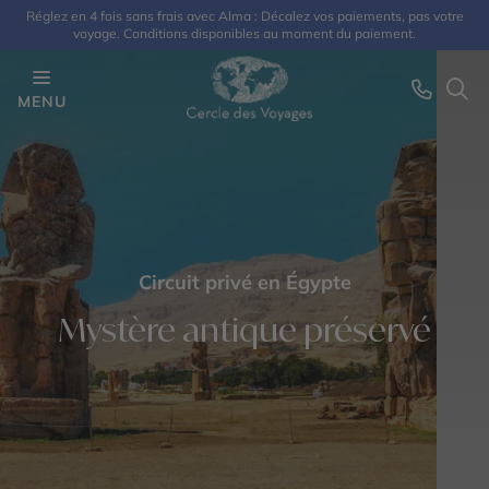
Réglez en 4 fois sans frais avec Alma : Décalez vos paiements, pas votre
voyage. Conditions disponibles au moment du paiement.
MENU
Circuit privé en Égypte
Mystère antique préservé