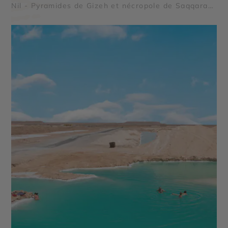
Nil - Pyramides de Gizeh et nécropole de Saqqarah
- Abou Simbel - Oasis et déserts égyptiens - Vallée
des Reines