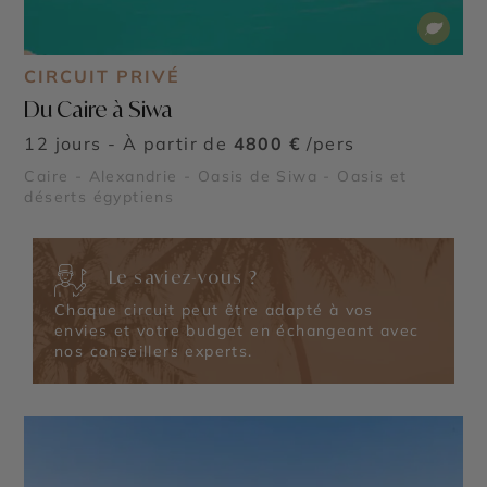
CIRCUIT PRIVÉ
Du Caire à Siwa
12 jours - À partir de
4800 €
/pers
Caire - Alexandrie - Oasis de Siwa - Oasis et
déserts égyptiens
Le saviez-vous ?
Chaque circuit peut être adapté à vos
envies et votre budget en échangeant avec
nos conseillers experts.