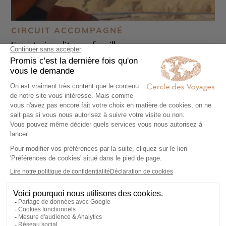
CIRCUIT ACCOMPAGNÉ
Egypte insolite en famille
15 jours - À partir de
2290 €
/pers
Caire - Louxor - Assouan - Le Nil - Pyramides de
Gizeh et nécropole de Saqqarah - Vallée des
Reines