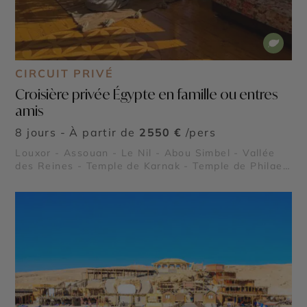
CIRCUIT PRIVÉ
Croisière privée Égypte en famille ou entres
amis
8 jours - À partir de
2550 €
/pers
Louxor - Assouan - Le Nil - Abou Simbel - Vallée
des Reines - Temple de Karnak - Temple de Philae -
Vallée des Rois