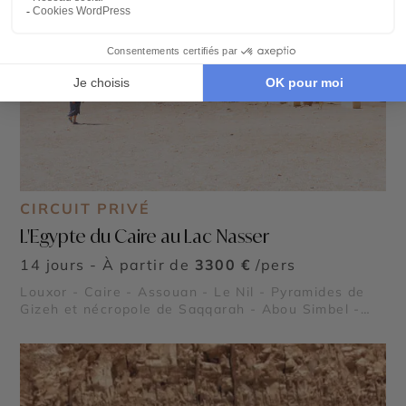
CIRCUIT PRIVÉ
L'Egypte du Caire au Lac Nasser
14 jours - À partir de
3300 €
/pers
Louxor - Caire - Assouan - Le Nil - Pyramides de
Gizeh et nécropole de Saqqarah - Abou Simbel -
Lac Nasser - Vallée des Rois - Vallée des Reines