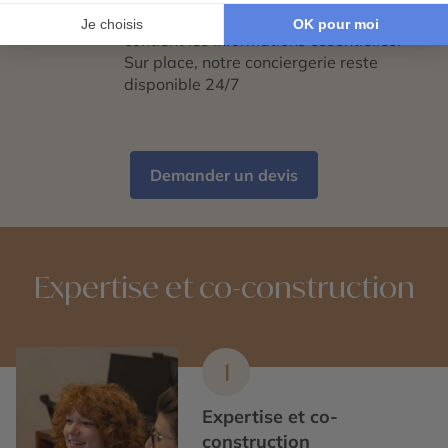
04
Votre carnet de voyage personnalisé
contient les informations essentielles.
Sur place, notre conciergerie reste
disponible 24/7
Demander un devis
Expertise et co-construction
1
Expertise et co-
construction