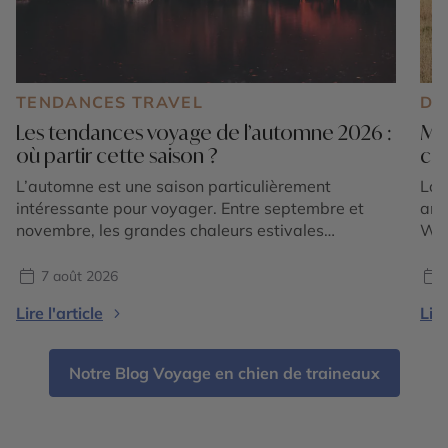
TENDANCES TRAVEL
DE
Les tendances voyage de l’automne 2026 :
Mo
où partir cette saison ?
cho
L’automne est une saison particulièrement
Lor
intéressante pour voyager. Entre septembre et
amé
novembre, les grandes chaleurs estivales
Wyo
s’atténuent dans de nombreuses régions du
Roc
monde, les paysages changent de couleurs et
des
7 août 2026
chaque destination dévoile une atmosphère
une
Lire l'article
Lire
différente. En 2026, les tendances voyage
Pou
confirment surtout une envie de partir pour vivre
mar
une expérience liée à la saison : […]
Notre Blog Voyage en chien de traineaux