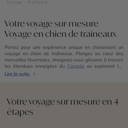
Tromsø - Trollfjord
Votre voyage sur-mesure
Voyage en chien de traineaux
Partez pour une expérience unique en choisissant un
voyage en chien de traîneaux. Plongez au cœur des
merveilles hivernales. Imaginez-vous glissant à travers
les étendues enneigées du
Canada
ou explorant les
vastes espaces de la
Laponie
, où la nature règne en
Lire la suite
maître. Ces régions, réputées pour leurs paysages à
couper le souffle, offrent une toile de fond parfaite pour
une aventure hors du commun. Que vous choisissiez les
forêts denses et les lacs gelés du
Saguenay
ou les
Votre voyage sur mesure en 4
vallées et montagnes enneigées du
Yukon
, chaque
étapes
trajet en chien de traîneaux promet des souvenirs
inoubliables. Participez à un safari Husky en Laponie,
une expérience unique pour explorer les divers chemins