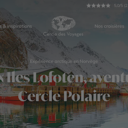
5,0/5 (2
s & inspirations
Nos croisières
Expérience arctique en Norvège
Iles Lofoten, aven
Cercle Polaire