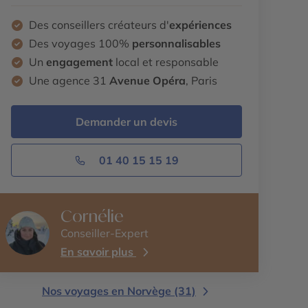
Des conseillers créateurs d'
expériences
Des voyages 100%
personnalisables
Un
engagement
local et responsable
Une agence 31
Avenue Opéra
, Paris
Demander un devis
01 40 15 15 19
Cornélie
Conseiller-Expert
En savoir plus
Nos voyages en Norvège (31)