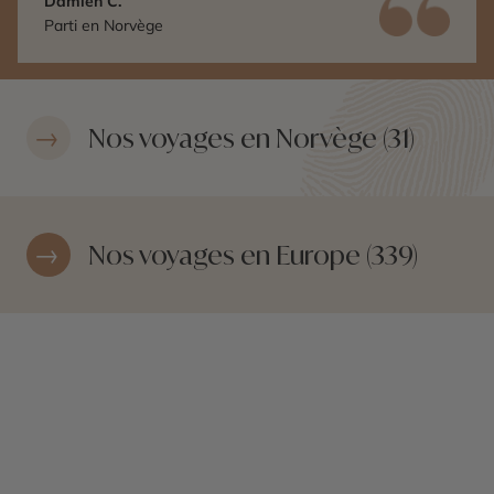
Damien C.
destination si celle-ci est dans votre portfolio.
Parti en Norvège
Nos voyages en Norvège (31)
Nos voyages en Europe (339)