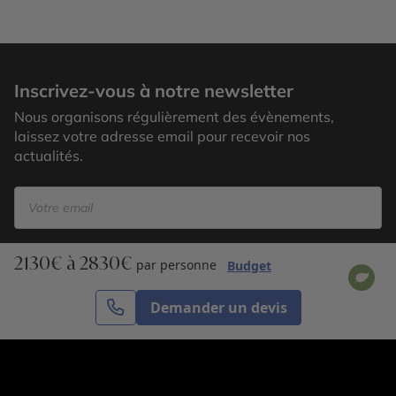
Bergen
Inscrivez-vous à notre newsletter
Nous organisons régulièrement des évènements,
laissez votre adresse email pour recevoir nos
actualités.
2130€ à 2830€
S’inscrire
par personne
Budget
Demander un devis
Cercle des Voyages est une agence de voyage
spécialisée dans le sur-mesure, appartenant au groupe
Cercle des Vacances. Grâce à notre expertise et notre