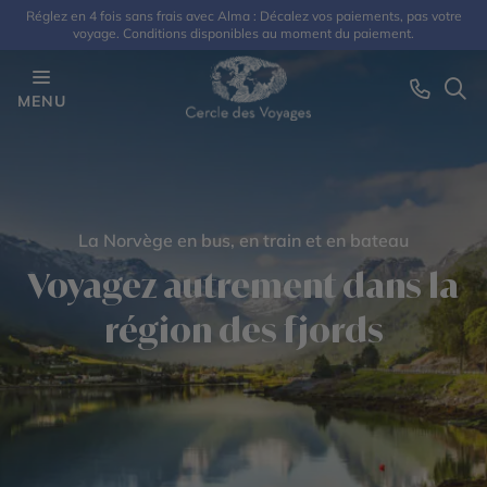
Réglez en 4 fois sans frais avec Alma : Décalez vos paiements, pas votre
voyage. Conditions disponibles au moment du paiement.
MENU
La Norvège en bus, en train et en bateau
Voyagez autrement dans la
région des fjords