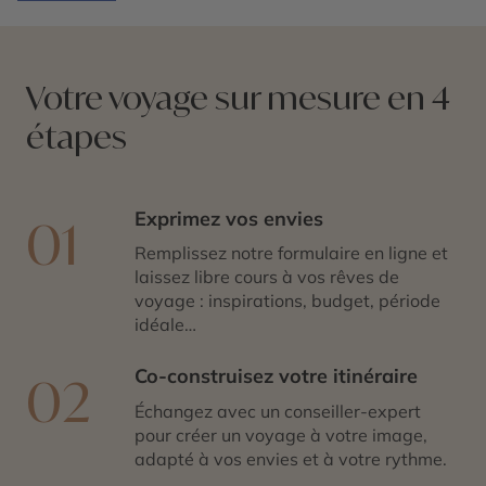
humaine, plus consciente et plus respectueuse des
territoires visités. Voici cinq engagements concrets qui
font toute la différence.
Votre voyage sur mesure en 4
étapes
Exprimez vos envies
01
Remplissez notre formulaire en ligne et
laissez libre cours à vos rêves de
voyage : inspirations, budget, période
idéale…
Co-construisez votre itinéraire
02
Échangez avec un conseiller-expert
pour créer un voyage à votre image,
adapté à vos envies et à votre rythme.