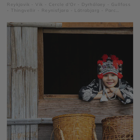
Reykjavik - Vik - Cercle d'Or - Dyrhólaey - Gullfoss
- Thingvellir - Reynisfjara - Látrabjarg - Parc
national de Skaftafell