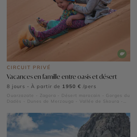
CIRCUIT PRIVÉ
Vacances en famille entre oasis et désert
8 jours - À partir de
1950 €
/pers
Ouarzazate - Zagora - Désert marocain - Gorges du
Dadès - Dunes de Merzouga - Vallée de Skoura -
Dunes de l’erg Chegaga - Vallée du Drâa - Vallée
des roses - Sahara marocain