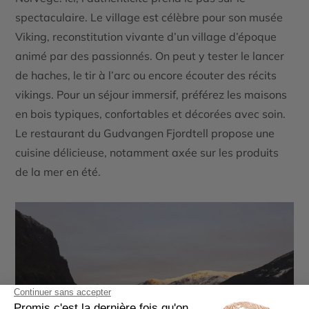
spectaculaire. Le village est célèbre pour son musée
Viking, reconstitution vivante d’un village d’époque
animé par des passionnés. On peut y tester le lancer
de haches, le tir à l’arc ou encore écouter des récits
vikings. Pour un séjour immersif, préférez les maisons
en bois typiques, confortables et décorées avec soin.
Le restaurant du Gudvangen Fjordtell propose une
cuisine délicieuse, notamment axée sur les produits
de la mer en été.