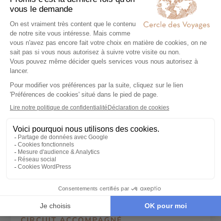
Fjord flam, Norvège
CIRCUIT ACCOMPAGNÉ