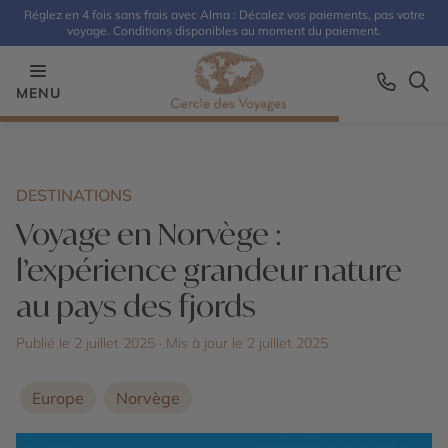
Réglez en 4 fois sans frais avec Alma : Décalez vos paiements, pas votre
voyage. Conditions disponibles au moment du paiement.
MENU
DESTINATIONS
Voyage en Norvège :
l’expérience grandeur nature
au pays des fjords
Publié le 2 juillet 2025
· Mis à jour le
2 juillet 2025
Europe
Norvège