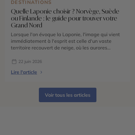
DESTINATIONS
Quelle Laponie choisir ? Norvège, Suède
ou Finlande : le guide pour trouver votre
Grand Nord
Lorsque l'on évoque la Laponie, l'image qui vient
immédiatement à l'esprit est celle d'un vaste
territoire recouvert de neige, où les aurores
boréales illuminent le ciel au-dessus des forêts
boréales et des lacs gelés. Pourtant, beaucoup de
22 juin 2026
voyageurs ignorent que la Laponie ne correspond
Lire l'article
pas à un seul pays. Cette région située au-delà du
cercle […]
Voir tous les articles