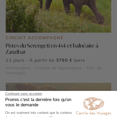
CIRCUIT ACCOMPAGNÉ
Pistes du Serengeti en 4x4 et balnéaire à
Zanzibar
11 jours - À partir de
3790 €
/pers
Kilimandjaro - Cratère de Ngorongoro - Parc du
Serengeti