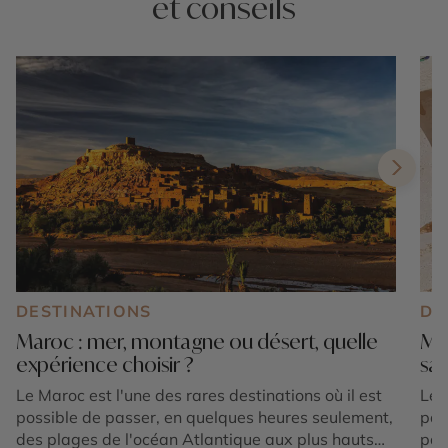
et conseils
DESTINATIONS
DE
Maroc : mer, montagne ou désert, quelle
Mar
expérience choisir ?
sa
Le Maroc est l'une des rares destinations où il est
Le 
possible de passer, en quelques heures seulement,
par
des plages de l'océan Atlantique aux plus hauts
pay