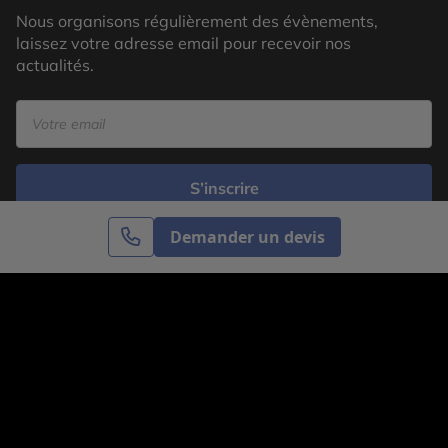
Nous organisons régulièrement des évènements,
laissez votre adresse email pour recevoir nos
actualités.
S’inscrire
Demander un devis
Cercle des Voyages est une agence de voyage
spécialisée dans le sur-mesure, appartenant au groupe
Cercle des Vacances. Grâce à notre expertise et notre
passion du voyage, nous sommes là pour vous aider à
réaliser le voyage de vos rêves. Notre équipe est à
votre écoute pour créer le voyage qui vous ressemble.