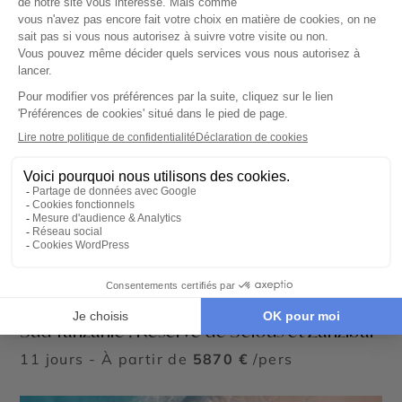
CIRCUIT PRIVÉ
Sud Tanzanie : Réserve de Selous et Zanzibar
11 jours - À partir de
5870 €
/pers