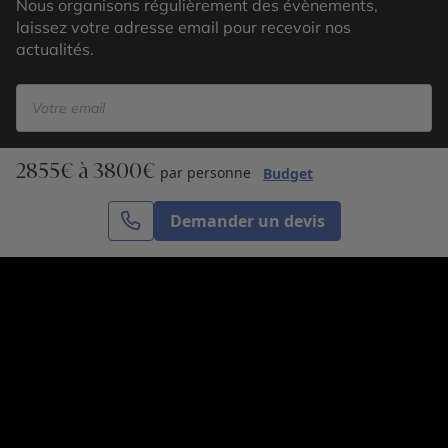
Nous organisons régulièrement des évènements,
laissez votre adresse email pour recevoir nos
actualités.
2855€ à 3800€
S’inscrire
par personne
Budget
Demander un devis
Cercle des Voyages est une agence de voyage
spécialisée dans le sur-mesure, appartenant au groupe
Cercle des Vacances. Grâce à notre expertise et notre
passion du voyage, nous sommes là pour vous aider à
réaliser le voyage de vos rêves. Notre équipe est à
votre écoute pour créer le voyage qui vous ressemble.
Co-concevez votre voyage