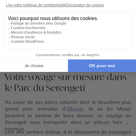
9 jours - À partir de
8400 €
/pers
Cratère de Ngorongoro - Parc du Serengeti - Parc
de Tarangire
Voir tous nos voyages Tanzanie
Votre voyage sur-mesure dans
le Parc du Serengeti
Au coeur de ses parcs naturels dont le deuxième plus
grand parc animalier d’
Afrique
, là où les Masai
peuplent la savane de leurs danses, un voyage au
Serengeti vous transporte dans un ailleurs hors du
commun.
Loin des sentiers battus, à la découverte de paysages