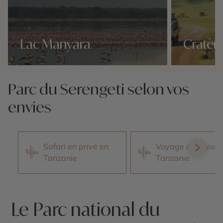
Lac Manyara
Cratèr
Nos 10 idées voyage
Nos 10 idées v
Parc du Serengeti selon vos
envies
Safari en privé en
Voyage organisé
Tanzanie
Tanzanie
Le Parc national du