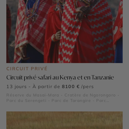
CIRCUIT PRIVÉ
Circuit privé safari au Kenya et en Tanzanie
13 jours - À partir de
8100 €
/pers
Réserve du Masai-Mara - Cratère de Ngorongoro -
Parc du Serengeti - Parc de Tarangire - Parc
d'Amboseli - Lac Nakuru - Lac Naivasha