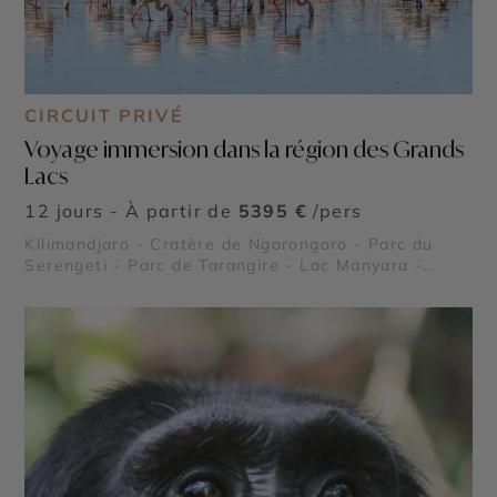
CIRCUIT PRIVÉ
Voyage immersion dans la région des Grands
Lacs
12 jours - À partir de
5395 €
/pers
Kilimandjaro - Cratère de Ngorongoro - Parc du
Serengeti - Parc de Tarangire - Lac Manyara -
Réserve de Selous