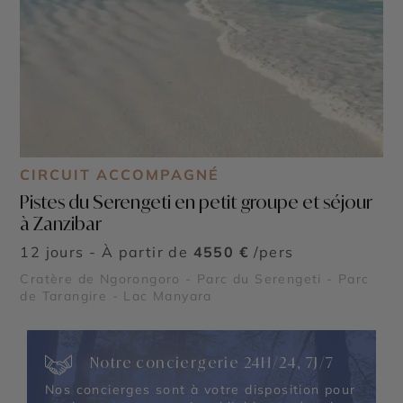
CIRCUIT ACCOMPAGNÉ
Pistes du Serengeti en petit groupe et séjour
à Zanzibar
12 jours - À partir de
4550 €
/pers
Cratère de Ngorongoro - Parc du Serengeti - Parc
de Tarangire - Lac Manyara
Notre conciergerie 24H/24, 7J/7
Nos concierges sont à votre disposition pour