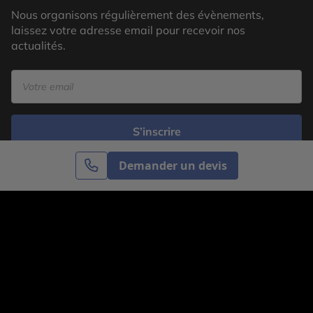
Nous organisons régulièrement des évènements,
laissez votre adresse email pour recevoir nos
actualités.
S’inscrire
Demander un devis
Cercle des Voyages est une agence de voyage
spécialisée dans le sur-mesure, appartenant au groupe
Cercle des Vacances. Grâce à notre expertise et notre
passion du voyage, nous sommes là pour vous aider à
réaliser le voyage de vos rêves. Notre équipe est à
votre écoute pour créer le voyage qui vous ressemble.