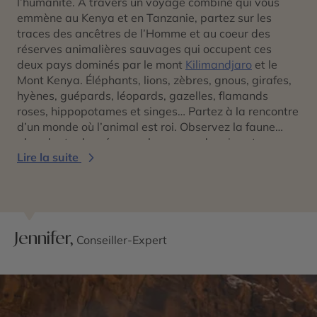
l’humanité. A travers un voyage combiné qui vous
emmène au Kenya et en Tanzanie, partez sur les
traces des ancêtres de l’Homme et au coeur des
réserves animalières sauvages qui occupent ces
deux pays dominés par le mont
Kilimandjaro
et le
Mont Kenya. Éléphants, lions, zèbres, gnous, girafes,
hyènes, guépards, léopards, gazelles, flamands
roses, hippopotames et singes… Partez à la rencontre
d’un monde où l’animal est roi. Observez la faune
abondante des réserves kenyanes depuis votre
Lire la suite
véhicule accompagné de votre chauffeur-guide, qui
est là pour vous transmettre la passion de son pays
et de sa culture. Un safari combiné Kenya et Tanzanie
vous mène au coeur du
Masai Mara
et du
cratère du
Ngorongoro
, sur les pistes rocailleuses. Vous pouvez
Jennifer,
opter pour des hébergements en lodge pour plus de
Conseiller-Expert
confort, ou en camp de toile pour une expérience hors
du commun : endormez-vous au son des bruits
mystérieux de la savane. Terminez votre safari par
un séjour plage sur les côtes du
Kenya
ou sur l’île de
Zanzibar
.