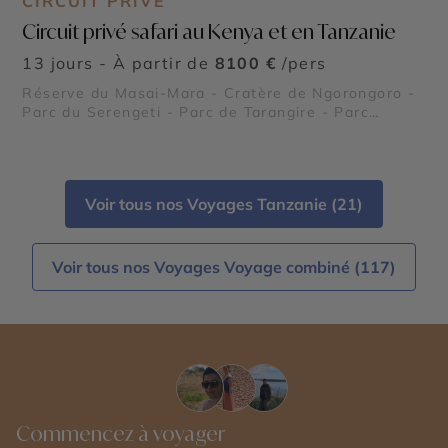
CIRCUIT PRIVÉ
Circuit privé safari au Kenya et en Tanzanie
13 jours - À partir de
8100 €
/pers
Réserve du Masai-Mara - Cratère de Ngorongoro -
Parc du Serengeti - Parc de Tarangire - Parc
d'Amboseli - Lac Nakuru - Lac Naivasha
Voir tous nos Voyages Tanzanie (21)
Voir tous nos Voyages Voyage combiné (117)
Commencez à voyager