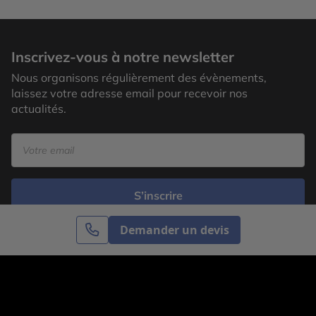
Inscrivez-vous à notre newsletter
Nous organisons régulièrement des évènements,
laissez votre adresse email pour recevoir nos
actualités.
S’inscrire
Demander un devis
Cercle des Voyages est une agence de voyage
spécialisée dans le sur-mesure, appartenant au groupe
Cercle des Vacances. Grâce à notre expertise et notre
passion du voyage, nous sommes là pour vous aider à