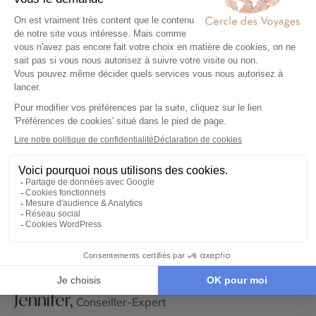
Avec le Cercle des Voyages, partez en
voyage au
Kenya
en petit groupe.
Le circuit accompagné est la formule idéale pour la
découverte du pays dans son ensemble. Vous
parcourrez l’essentiel des richesses Kenyanes grâce à
votre guide qui vous fera partager ses connaissances
et sa passion au cours de vos visites et safaris.
Un voyage en groupe, c’est aussi l’occasion de faire
des rencontres avec d’autres voyageurs !
En fin de voyage, vous pourriez opter pour une
extension de quelques jours sur la côte à
Mombasa
.
Lire la suite
Jennifer,
Conseiller-Expert