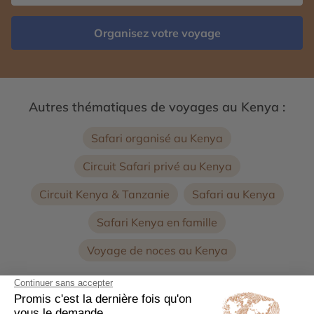
Organisez votre voyage
Autres thématiques de voyages au Kenya :
Safari organisé au Kenya
Circuit Safari privé au Kenya
Circuit Kenya & Tanzanie
Safari au Kenya
Safari Kenya en famille
Voyage de noces au Kenya