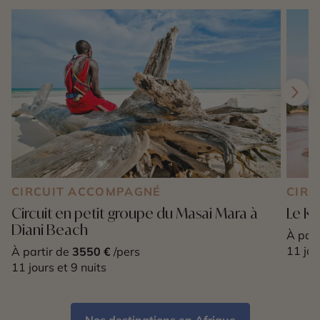
CIRCUIT ACCOMPAGNÉ
CIRC
Circuit en petit groupe du Masai Mara à
Le Ke
Diani Beach
À part
11 jou
À partir de
3550 €
/pers
11 jours et 9 nuits
Nos destinations en Afrique