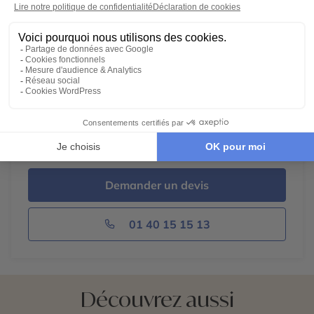
5,0/5
Voir tous les avis
Des conseillers créateurs d'
expériences
Des voyages 100%
personnalisables
Un
engagement
local et responsable
Une agence 31
Avenue Opéra
, Paris
Demander un devis
01 40 15 15 13
Découvrez aussi