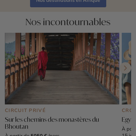
Nos incontournables
CIRCUIT PRIVÉ
CROI
Sur les chemins des monastères du
Egypt
Bhoutan
À part
15 jou
À partir de
5050 €
/pers