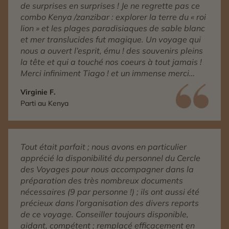
de surprises en surprises ! Je ne regrette pas ce
combo Kenya /zanzibar : explorer la terre du « roi
lion » et les plages paradisiaques de sable blanc
et mer translucides fut magique. Un voyage qui
nous a ouvert l’esprit, ému ! des souvenirs pleins
la tête et qui a touché nos coeurs à tout jamais !
Merci infiniment Tiago ! et un immense merci
aussi à notre guide francophone Ezechiel, Un
Virginie F.
Homme exceptionnel, avec une âme pure et belle
Parti au Kenya
qui a tout fait pour nous faire vivre des moments
inoubliables, et respecter ce que Tiago avait
prévu pour nous ! Merci !
Tout était parfait ; nous avons en particulier
apprécié la disponibilité du personnel du Cercle
des Voyages pour nous accompagner dans la
préparation des très nombreux documents
nécessaires (9 par personne !) ; ils ont aussi été
précieux dans l’organisation des divers reports
de ce voyage. Conseiller toujours disponible,
aidant, compétent ; remplacé efficacement en