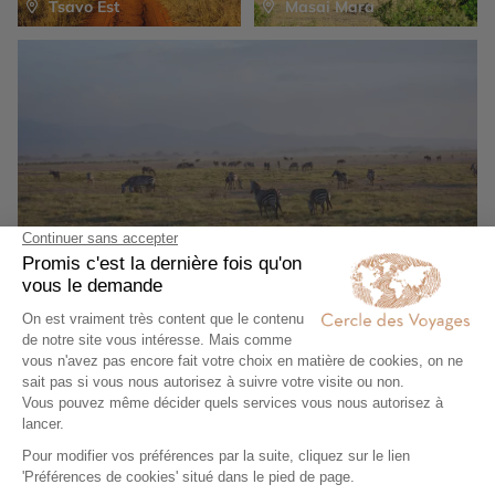
Tsavo Est
Masai Mara
Amboseli
Voir plus de photos
Durée du voyage
9 jours / 7 nuits