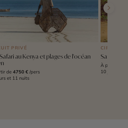
CUIT PRIVÉ
CIRCUIT P
Safari au Kenya et plages de l'océan
Safari res
en
À partir de
4
10 jours et 8
tir de
4750 €
/pers
urs et 11 nuits