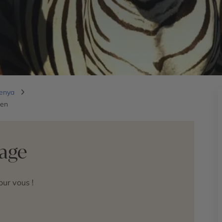
Kenya
ien
yage
ur vous !