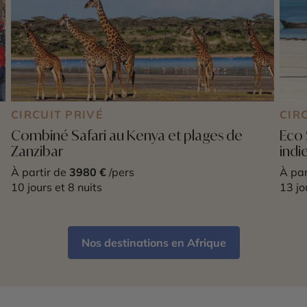
CIRCUIT PRIVÉ
CIR
Combiné Safari au Kenya et plages de
Eco 
Zanzibar
indi
À partir de
3980 €
/pers
À par
10 jours et 8 nuits
13 jo
Nos destinations en Afrique