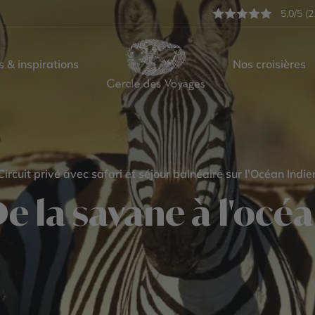
5,0/5 (2
s & inspirations
Nos croisières
Circuit privé avec safari et séjour balnéaire sur l'Océan Indie
e la savane à l'océ