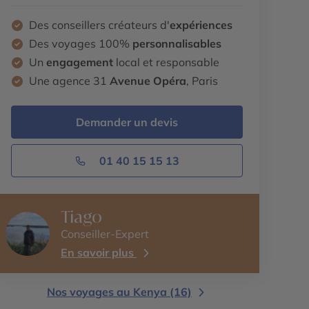
Des conseillers créateurs d'
expériences
Des voyages 100%
personnalisables
Un
engagement
local et responsable
Une agence 31
Avenue Opéra
, Paris
Demander un devis
01 40 15 15 13
Tiago
Conseiller-Expert
En savoir plus
Nos voyages au Kenya (16)