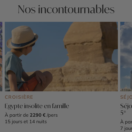
Nos incontournables
CROISIÈRE
SÉJ
Egypte insolite en famille
Séjo
5*
À partir de
2290 €
/pers
15 jours et 14 nuits
À par
7 jou