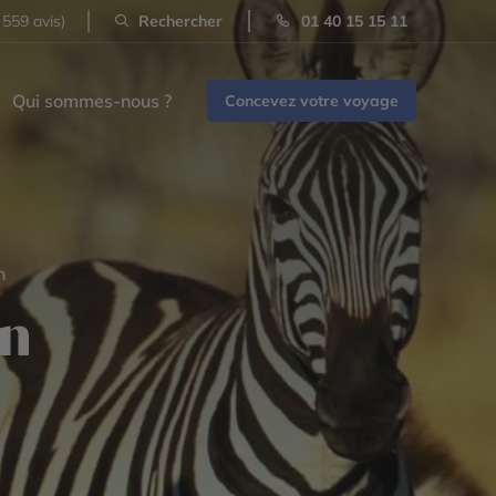
 559 avis)
Rechercher
01 40 15 15 11
Qui sommes-nous ?
Concevez votre voyage
n
an