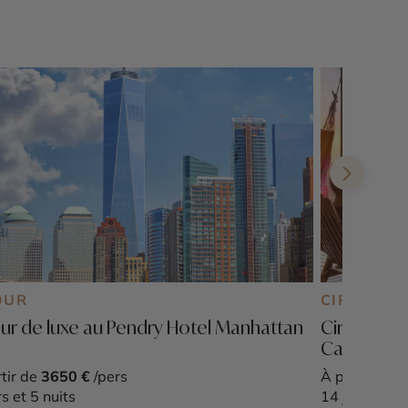
OUR
CIRCUIT P
ur de luxe au Pendry Hotel Manhattan
Circuit lu
Carthagè
tir de
3650 €
/pers
À partir de
7
rs et 5 nuits
14 jours et 1