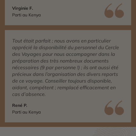
aussi à notre guide francophone Ezechiel, Un
Virginie F.
Homme exceptionnel, avec une âme pure et belle
Parti au Kenya
qui a tout fait pour nous faire vivre des moments
inoubliables, et respecter ce que Tiago avait
prévu pour nous ! Merci !
Tout était parfait ; nous avons en particulier
apprécié la disponibilité du personnel du Cercle
des Voyages pour nous accompagner dans la
préparation des très nombreux documents
nécessaires (9 par personne !) ; ils ont aussi été
précieux dans l’organisation des divers reports
de ce voyage. Conseiller toujours disponible,
aidant, compétent ; remplacé efficacement en
cas d’absence.
René P.
Parti au Kenya