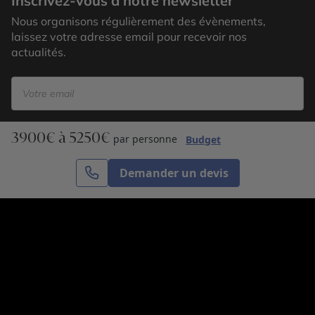
Inscrivez-vous à notre newsletter
Nous organisons régulièrement des évènements,
laissez votre adresse email pour recevoir nos
actualités.
3900€ à 5250€
S’inscrire
par personne
Budget
Demander un devis
Cercle des Voyages est une agence de voyage
spécialisée dans le sur-mesure, appartenant au groupe
Cercle des Vacances. Grâce à notre expertise et notre
passion du voyage, nous sommes là pour vous aider à
réaliser le voyage de vos rêves. Notre équipe est à
votre écoute pour créer le voyage qui vous ressemble.