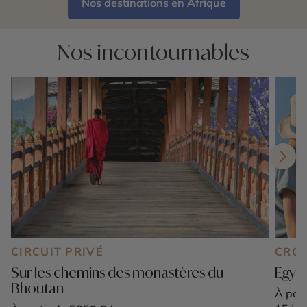
Nos destinations en Afrique
Nos incontournables
CIRCUIT PRIVÉ
CROI
Sur les chemins des monastères du
Egypt
Bhoutan
À part