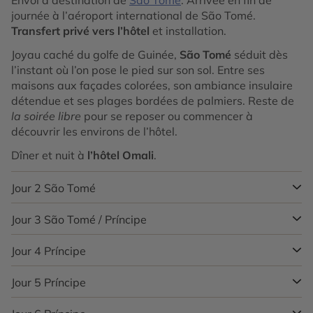
Envol à destination de
Sao Tomé
. Arrivée en fin de
journée à l’aéroport international de São Tomé.
Transfert privé vers l’hôtel
et installation.
Joyau caché du golfe de Guinée,
São Tomé
séduit dès
l’instant où l’on pose le pied sur son sol. Entre ses
maisons aux façades colorées, son ambiance insulaire
détendue et ses plages bordées de palmiers. Reste de
la soirée libre
pour se reposer ou commencer à
découvrir les environs de l’hôtel.
Dîner et nuit à
l’hôtel Omali
.
Jour 2
São Tomé
Jour 3
São Tomé / Príncipe
Réveil en douceur pour votre premier petit-déjeuner à
São Tomé, bercé par la brise tropicale et les senteurs
exotiques de l’île. Profitez de la matinée pour vous
Jour 4
Príncipe
Petit-déjeuner à l’hôtel. En début de matinée, transfert
détendre dans votre hôtel : plongez dans la piscine,
vers l’aéroport de São Tomé pour un vol à destination
prélassez-vous sous le soleil équatorial ou laissez-vous
de
Jour 5
Príncipe.
Príncipe
À votre arrivée, accueil chaleureux à
Après un petit déjeuner à l’hôtel, commencez votre
porter par l’atmosphère paisible des lieux.
l’aéroport et
transfert privé vers votre hébergement
.
journée par la visite du village de
Santo António
.