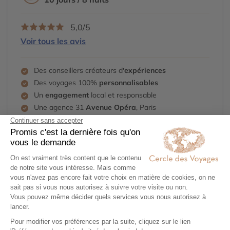
5,0/5
Voir tous les avis
Des conseillers créateurs d'
expériences
Des voyages 100%
personnalisables
Un
engagement
local et responsable
Une agence 31
Avenue Opéra
, Paris
Demander un devis
01 40 15 15 13
Découvrez aussi