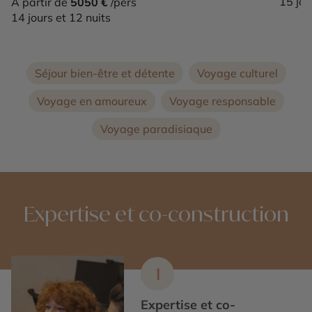
15 jou
À partir de
5050 €
/pers
14 jours et 12 nuits
Séjour bien-être et détente
Voyage culturel
Voyage en amoureux
Voyage responsable
Voyage paradisiaque
Expertise et co-construction
1
Expertise et co-