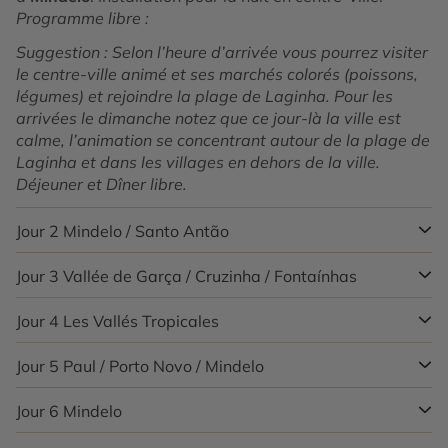
Programme libre :
Suggestion : Selon l’heure d’arrivée vous pourrez visiter
le centre-ville animé et ses marchés colorés (poissons,
légumes) et rejoindre la plage de Laginha. Pour les
arrivées le dimanche notez que ce jour-là la ville est
calme, l’animation se concentrant autour de la plage de
Laginha et dans les villages en dehors de la ville.
Déjeuner et Dîner libre.
Jour 2
Mindelo / Santo Antão
Jour 3
Vallée de Garça / Cruzinha / Fontaínhas
Petit déjeuner. Excursion la route de la Corde, les Crêtes
et
Ribeira Grande.
Ferry (1h de traversée)
pour Porto
Novo, sur l’île de
Jour 4
Les Vallés Tropicales
Santo Antão
.
Incontournable cette
Petit déjeuner. Journée contrastée, entre la découverte
journée vous fait découvrir plusieurs choses :
des
vallées de Caibros
, avec ses canaux d’irrigation
l’historique route pavée de
Corda qui déroule ses
suspendus et celle de
Jour 5
Paul / Porto Novo / Mindelo
Garça
, cultivée dans sa partie
Petit déjeuner. Cette journée vous réserve un
pavées sur 36 kilomètres tout d’abord, mais aussi la
haute et dotée d’un barrage dans sa partie basse.
programme haut en couleur avec les vallées les plus
multitude de paysages
variés qu’elle traverse. Le
Passage par le village fleuri de Cha d’Igreja puis par le
vertes et le phare de la pointe de l’île. La journée
Jour 6
Mindelo
Après le petit déjeuner,
transfert
pour
Porto Novo
par
versant aride tout d’abord qui surplombe le port et fait
village de pêcheur de
Cruzinha
faisant face à l’océan
commence dans
Ribeira da Torre
, une vallée
la route côtière.
Traversée en ferry pour Mindelo
.