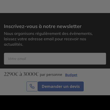
Carnaval Mindelo
Inscrivez-vous à notre newsletter
Nous organisons régulièrement des évènements,
laissez votre adresse email pour recevoir nos
actualités.
2290€ à 3000€
S’inscrire
par personne
Budget
Demander un devis
Cercle des Voyages est une agence de voyage
spécialisée dans le sur-mesure, appartenant au groupe
Cercle des Vacances. Grâce à notre expertise et notre