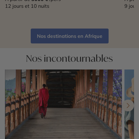
12 jours et 10 nuits
9 jour
Nos destinations en Afrique
Nos incontournables