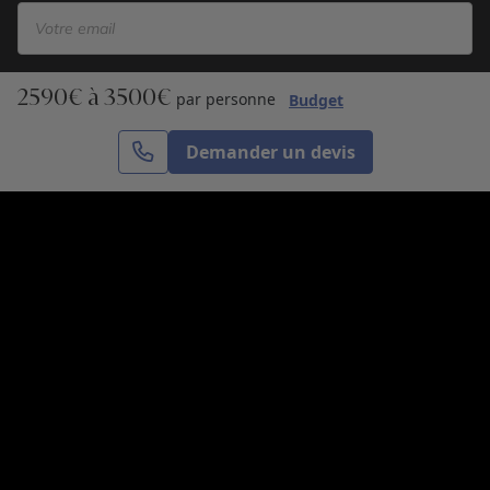
2590€ à 3500€
S’inscrire
par personne
Budget
Demander un devis
Cercle des Voyages est une agence de voyage
spécialisée dans le sur-mesure, appartenant au groupe
Cercle des Vacances. Grâce à notre expertise et notre
passion du voyage, nous sommes là pour vous aider à
réaliser le voyage de vos rêves. Notre équipe est à
votre écoute pour créer le voyage qui vous ressemble.
Co-concevez votre voyage
Nous contacter