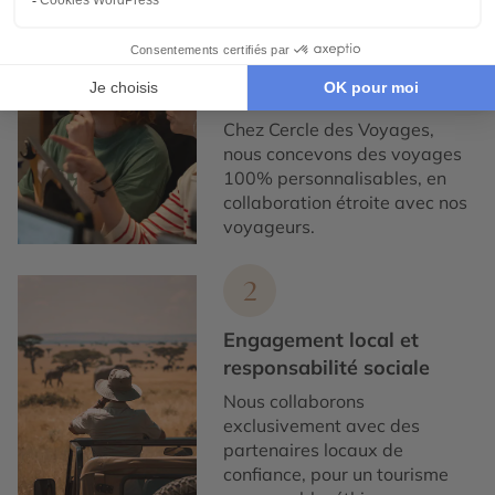
1
Expertise et co-
construction
Chez Cercle des Voyages,
nous concevons des voyages
100% personnalisables, en
collaboration étroite avec nos
voyageurs.
2
Engagement local et
responsabilité sociale
Nous collaborons
exclusivement avec des
partenaires locaux de
confiance, pour un tourisme