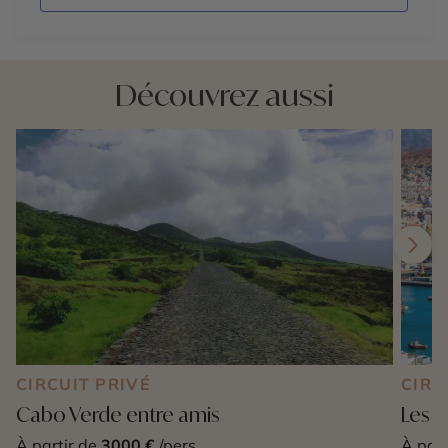
Découvrez aussi
CIRCUIT PRIVÉ
CIRC
Cabo Verde entre amis
Les 
À partir de
3000 €
/pers
À part