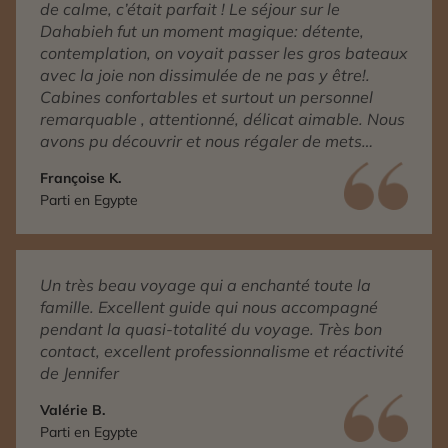
de calme, c’était parfait ! Le séjour sur le
Dahabieh fut un moment magique: détente,
contemplation, on voyait passer les gros bateaux
avec la joie non dissimulée de ne pas y être!.
Cabines confortables et surtout un personnel
remarquable , attentionné, délicat aimable. Nous
avons pu découvrir et nous régaler de mets
égyptiens délicieux . En bref ,grands et petits ,
Françoise K.
nous sommes ravis par ce voyage inestimable de
Parti en Egypte
richesses … culturelles et humaines !!! nous vous
en remercions chaleureusement ….
Un très beau voyage qui a enchanté toute la
famille. Excellent guide qui nous accompagné
pendant la quasi-totalité du voyage. Très bon
contact, excellent professionnalisme et réactivité
de Jennifer
Valérie B.
Parti en Egypte