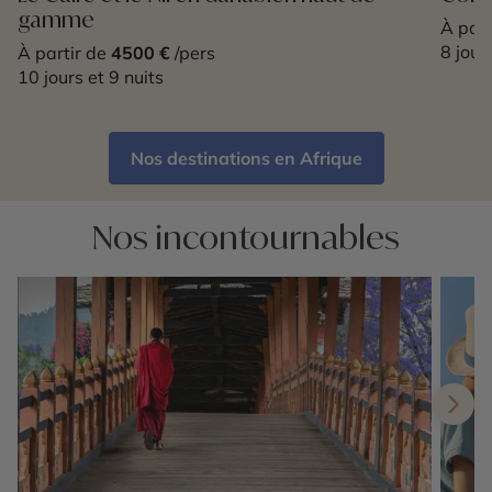
gamme
À part
8 jour
À partir de
4500 €
/pers
10 jours et 9 nuits
Nos destinations en Afrique
Nos incontournables