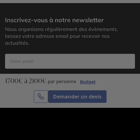
Pyramides de Gizeh
Inscrivez-vous à notre newsletter
Nous organisons régulièrement des évènements,
laissez votre adresse email pour recevoir nos
actualités.
1700€ à 2100€
S’inscrire
par personne
Budget
Demander un devis
Cercle des Voyages est une agence de voyage
spécialisée dans le sur-mesure, appartenant au groupe
Cercle des Vacances. Grâce à notre expertise et notre
passion du voyage, nous sommes là pour vous aider à
réaliser le voyage de vos rêves. Notre équipe est à