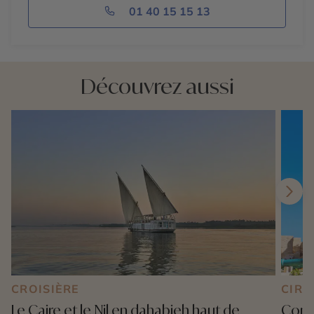
01 40 15 15 13
Découvrez aussi
CROISIÈRE
CIRC
Le Caire et le Nil en dahabieh haut de
Combi