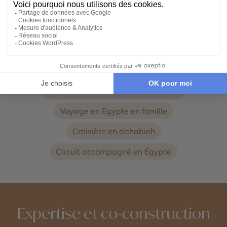
Voyage à Alexandrie
Voyage sur les Côtes de la mer Rouge
Voyage Abou Simbel
Voyage au temple de Philae
Découverte de la Vallée des Reines
Voyage en Egypte en famille
Croisière en dahabieh
Circuit accompagné en Égypte
Expertise et co-construction