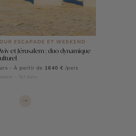
JOUR ESCAPADE ET WEEKEND
 Aviv et Jérusalem : duo dynamique
ulturel
ours - À partir de
1640 €
/pers
salem - Tel Aviv
→