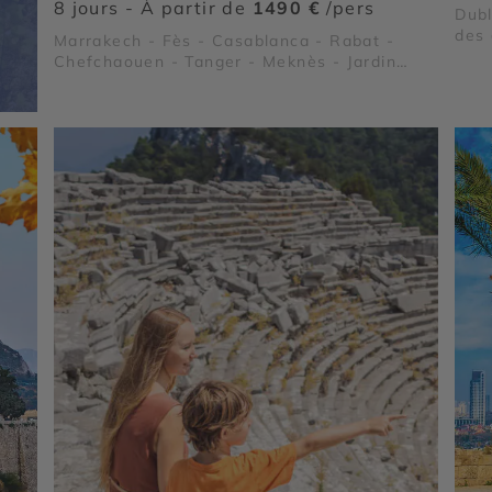
8 jours - À partir de
1490 €
/pers
Dubl
des
Marrakech - Fès - Casablanca - Rabat -
Chefchaouen - Tanger - Meknès - Jardin
Secret de Marrakech - Palais Bahia et
Tombeaux Saâdiens