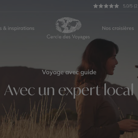
5,0/5 (2
s & inspirations
Nos croisières
Voyage avec guide
Avec un expert local