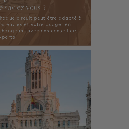
e saviez-vous ?
haque circuit peut être adapté à
os envies et votre budget en
changeant avec nos conseillers
xperts.