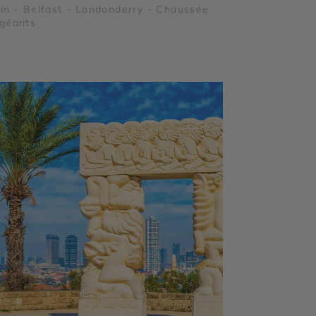
in - Belfast - Londonderry - Chaussée
 géants