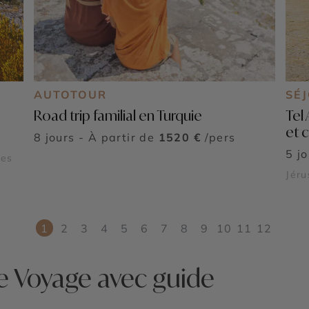
AUTOTOUR
SÉ
Road trip familial en Turquie
Tel
et c
8 jours - À partir de
1520 €
/pers
5 j
©
nes
Jéru
1
2
3
4
5
6
7
8
9
10
11
12
e Voyage avec guide