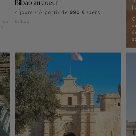
Bilbao au coeur
L
4 jours - À partir de
990 €
/pers
C
r de
Bilbao
v
la
é
e