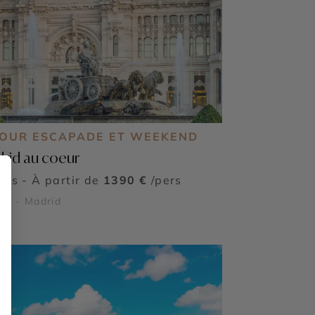
JOUR ESCAPADE ET WEEKEND
rid au coeur
ours - À partir de
1390 €
/pers
de - Madrid