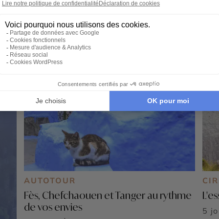
AUTOTOUR
CI
Fès, Chefchaouen et Tanger au rythme
L'es
de vos envies
5 j