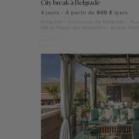
City break à Belgrade
4 jours - À partir de
900 €
/pers
Belgrade - Forteresse de Belgrade - Tou
Niš et Palais des Médailles - Musée Niko
Tesla