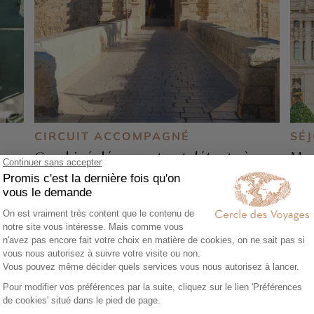
CIRCUIT ACCOMPAGNÉ
SÉ
Combiné découverte et détente à
Mad
Malte en petit groupe
4 j
8 jours - À partir de
1290 €
/pers
Tolè
La Valette