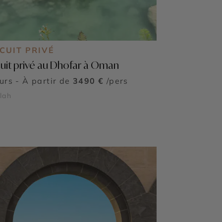
CUIT PRIVÉ
cuit privé au Dhofar à Oman
ours - À partir de
3490 €
/pers
lah