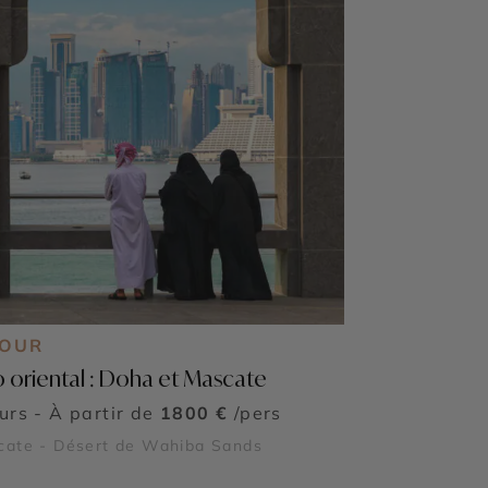
JOUR
 oriental : Doha et Mascate
ours - À partir de
1800 €
/pers
cate - Désert de Wahiba Sands