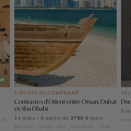
CIRCUIT ACCOMPAGNÉ
SÉ
Contrastes d'Orient entre Oman, Dubaï
Duo
et Abu Dhabi
5 j
14 jours - À partir de
3790 €
/pers
t de
Mas
Mascate - Nizwa - Sur - Abu Dhabi - Wadi