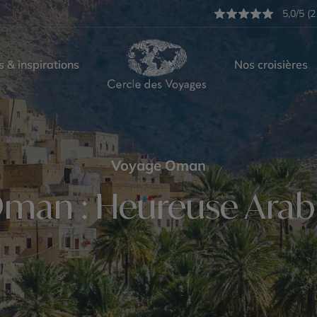
5,0/5 (2
s & inspirations
Nos croisières
Voyage Oman
man : Heureuse Arab