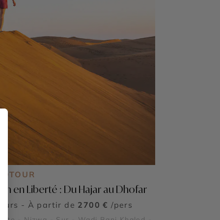
TOTOUR
n en Liberté : Du Hajar au Dhofar
jours - À partir de
2700 €
/pers
ate - Nizwa - Sur - Wadi Bani Khaled -