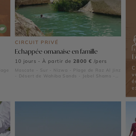
CIRCUIT PRIVÉ
Echappée omanaise en famille
L
10 jours - À partir de
2800 €
/pers
C
lage
Mascate - Sur - Nizwa - Plage de Raz Al Jinz
v
- Désert de Wahiba Sands - Jebel Shams -
é
Wadi Bani Khaled
e