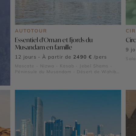
AUTOTOUR
CIR
Essentiel d'Oman et fjords du
Cir
Musandam en famille
9 j
12 jours - À partir de
2490 €
/pers
Sala
Mascate - Nizwa - Kasab - Jebel Shams -
Péninsule du Musandam - Désert de Wahiba
Sands