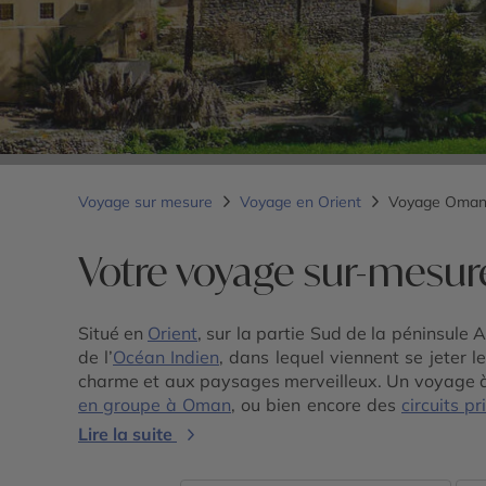
Voyage sur mesure
Voyage en Orient
Voyage Oma
Votre voyage sur-mesu
Situé en
Orient
, sur la partie Sud de la péninsule 
de l’
Océan Indien
, dans lequel viennent se jeter
charme et aux paysages merveilleux. Un voyage à
en groupe à Oman
, ou bien encore des
circuits p
Oman pour combiner avec Dubaï
et profiter plein
Lire la suite