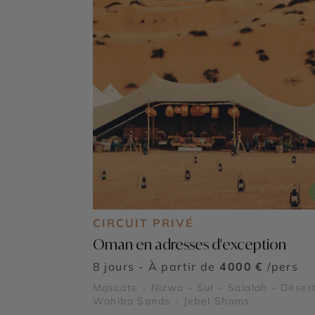
CIRCUIT PRIVÉ
Oman en adresses d'exception
8 jours - À partir de
4000 €
/pers
Mascate - Nizwa - Sur - Salalah - Déser
Wahiba Sands - Jebel Shams