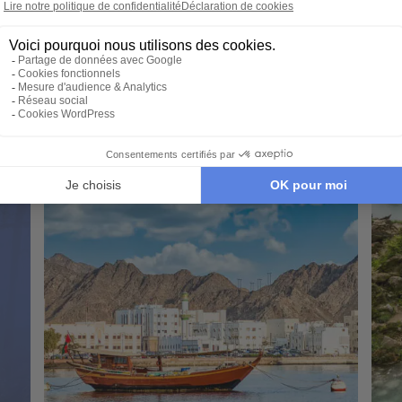
Jeb
Mascate - Nizwa - Salalah - Rub al Khali -
Désert de Wahiba Sands