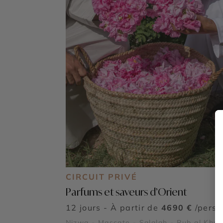
CIRCUIT PRIVÉ
Parfums et saveurs d’Orient
12 jours - À partir de
4690 €
/pers
Nizwa - Mascate - Salalah - Rub al Khali