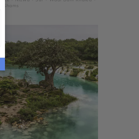
©
el Shams