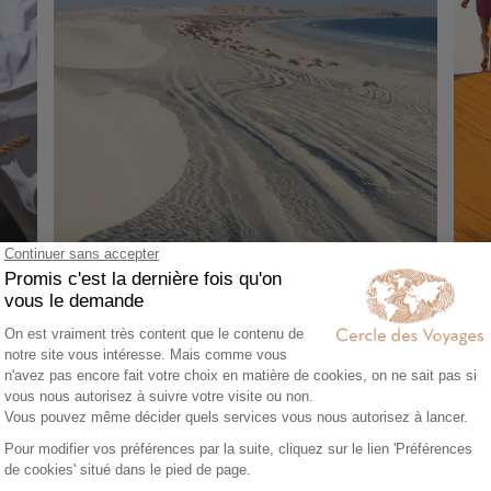
CIRCUIT PRIVÉ
AU
Du nord au sud d'Oman : l’aventure des
Oma
oasis aux déserts
10 
14 jours - À partir de
4490 €
/pers
Masc