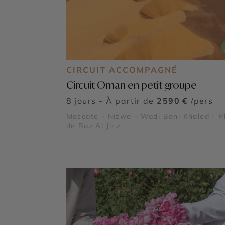
CIRCUIT ACCOMPAGNÉ
Circuit Oman en petit groupe
8 jours - À partir de
2590 €
/pers
Mascate - Nizwa - Wadi Bani Khaled - P
de Raz Al Jinz