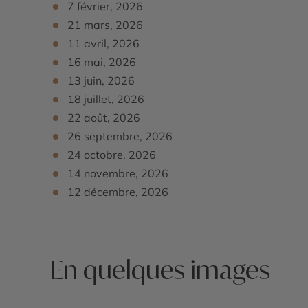
7 février, 2026
Vous pourrez enfin vous aventurer dans les hautes 
*Extension possible à Salalah, dans la région du D
tout en rejoignant le camp où
vous passerez la nui
21 mars, 2026
d’Oman, aux paysages tropicaux étonnants. Entre
verdoyantes et vestiges de la route de l’encens, Sa
11 avril, 2026
désertique du pays. Vol domestique pour Mascate p
16 mai, 2026
escapade conclu agréablement le voyage en conjug
13 juin, 2026
culturel. C’est une option idéale pour les voyage
18 juillet, 2026
consulter.
22 août, 2026
26 septembre, 2026
24 octobre, 2026
14 novembre, 2026
12 décembre, 2026
En quelques images