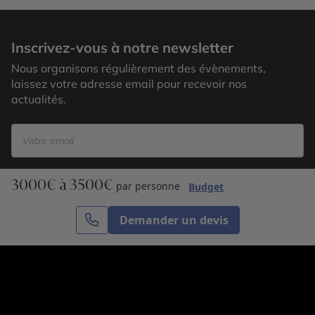
Inscrivez-vous à notre newsletter
Nous organisons régulièrement des évènements,
laissez votre adresse email pour recevoir nos
actualités.
3000€ à 3500€
S’inscrire
par personne
Budget
Demander un devis
Cercle des Voyages est une agence de voyage
spécialisée dans le sur-mesure, appartenant au groupe
Cercle des Vacances. Grâce à notre expertise et notre
passion du voyage, nous sommes là pour vous aider à
réaliser le voyage de vos rêves. Notre équipe est à