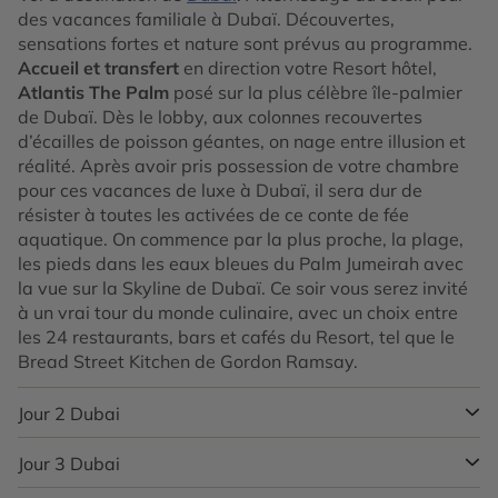
des vacances familiale à Dubaï. Découvertes,
sensations fortes et nature sont prévus au programme.
Accueil et transfert
en direction votre Resort hôtel,
Atlantis The Palm
posé sur la plus célèbre île-palmier
de Dubaï. Dès le lobby, aux colonnes recouvertes
d’écailles de poisson géantes, on nage entre illusion et
réalité. Après avoir pris possession de votre chambre
pour ces vacances de luxe à Dubaï, il sera dur de
résister à toutes les activées de ce conte de fée
aquatique. On commence par la plus proche, la plage,
les pieds dans les eaux bleues du Palm Jumeirah avec
la vue sur la Skyline de Dubaï. Ce soir vous serez invité
à un vrai tour du monde culinaire, avec un choix entre
les 24 restaurants, bars et cafés du Resort, tel que le
Bread Street Kitchen de Gordon Ramsay.
Jour 2
Dubai
Jour 3
Dubai
Après un passage à Saffron et son buffet des petits-
déjeuners du monde, un passage devant l’Ambassador