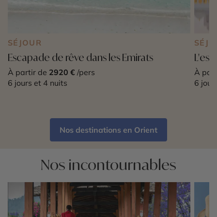
SÉJOUR
SÉJO
Escapade de rêve dans les Emirats
L'ess
À partir de
2920 €
/pers
À part
6 jours et 4 nuits
6 jour
Nos destinations en Orient
Nos incontournables