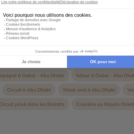
s
conçoivent avec vous, un voyage d'exception 100% personnal
-
tres thématiques de voyages aux Émirats Arabes Uni
ompagné à Dubaï - Abu Dhabi
Séjour à Dubaï - Abu Dha
Circuit à Abu Dhabi
Week-end à Abu Dhabi
Vo
Circuit privé dans les Émirats
Croisière au Moyen-Orien