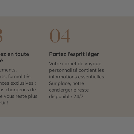
3
04
ez en toute
Partez l’esprit léger
té
Votre carnet de voyage
ements,
personnalisé contient les
ts, formalités,
informations essentielles.
nces exclusives :
Sur place, notre
us chargeons de
conciergerie reste
 ne vous reste plus
disponible 24/7
tir !