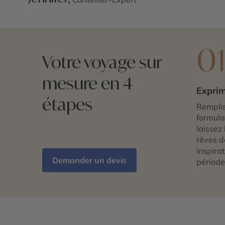
0
Votre voyage sur
mesure en 4
Exprim
étapes
Remplis
formulai
laissez 
rêves d
inspira
Demander un devis
période