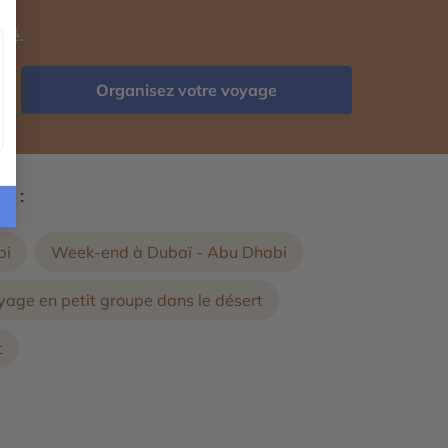
isé.
Organisez votre voyage
s :
bi
Week-end à Dubaï - Abu Dhabi
yage en petit groupe dans le désert
t