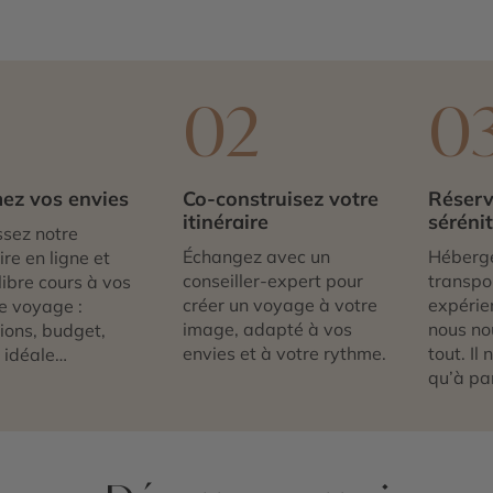
1
02
0
ez vos envies
Co-construisez votre
Réserv
itinéraire
séréni
sez notre
Échangez avec un
Héberg
re en ligne et
conseiller-expert pour
transpor
libre cours à vos
créer un voyage à votre
expérie
e voyage :
image, adapté à vos
nous no
tions, budget,
envies et à votre rythme.
tout. Il
 idéale…
qu’à par