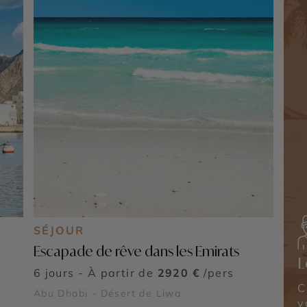
SÉJOUR
Escapade de rêve dans les Emirats
L
6 jours - À partir de
2920 €
/pers
C
Abu Dhabi - Désert de Liwa
v