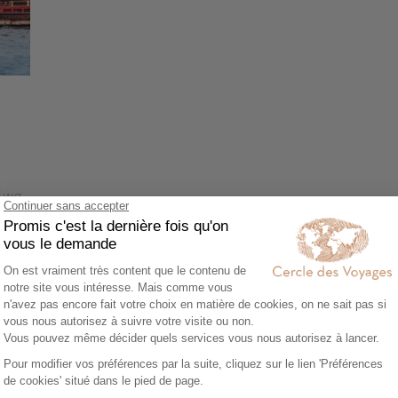
Liwa
rve
-
Voir tous nos Voyages Émirats Arabes Unis (16)
ubaï
 -
 -
-
e
 voyager