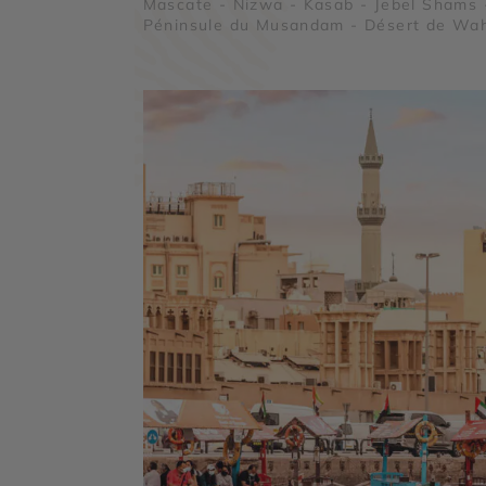
Mascate - Nizwa - Kasab - Jebel Shams 
Péninsule du Musandam - Désert de Wa
Sands