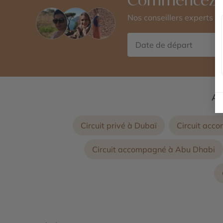
Sheikh Zayed - Masdar City - Mangrove
National Park - Forts de Al Aïn - Emirate
Nos conseillers experts 
Palace Mandarin Oriental - Al Ain Oasis 
Saadiyat Island
Au
Circuit privé à Dubaï
Circuit acc
Circuit accompagné à Abu Dhabi