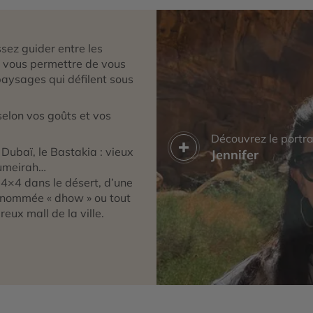
ssez guider entre les
r vous permettre de vous
paysages qui défilent sous
selon vos goûts et vos
Découvrez le portra
 Dubaï, le Bastakia : vieux
Jennifer
Jumeirah…
 4×4 dans le désert, d’une
e nommée « dhow » ou tout
ux mall de la ville.