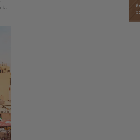
-
é
hiba
e