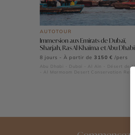
AUTOTOUR
Immersion aux Emirats de Dubaï,
Sharjah, Ras Al Khaïma et Abu Dhabi
8 jours - À partir de
3150 €
/pers
Abu Dhabi - Dubaï - Al Aïn - Désert de 
- Al Marmoom Desert Conservation Rese
- Global Village - Museum of the Future 
Dubaï Marina - Burj Al Arab - Madinat
Jumeirah - Dubai Creek & Abra ride - Al
Fahidi Historical District - Dubai Miracle
Garden - The Frame - Palm Jumeirah - D
Mall & Fontaine de Dubaï - Wadi Ghalilah
Snoopy Island - Al Zorah Nature Reserve
Wadi Wurayah - Mleiha Archaeological
Centre - Jebel Jais - Sir Bani Yas Island 
Qasr Al Watan - Qasr Al Hosn - Mosqué
Commencez à