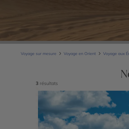
Voyage sur mesure
Voyage en Orient
Voyage aux É
N
3
résultats